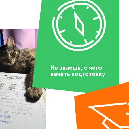
Не знаешь,
с чего
начать
подготовку