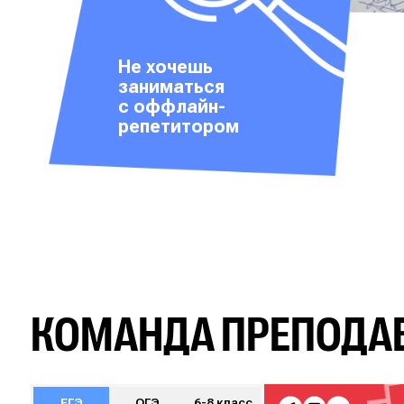
Не хочешь
заниматься
с оффлайн-
репетитором
КОМАНДА ПРЕПОДА
ЕГЭ
ОГЭ
6-8 класс