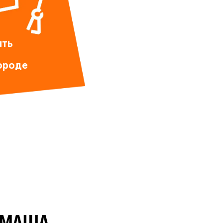
ить
ороде
МАША