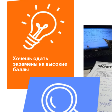
Хочешь сдать
экзамены
на высокие
баллы