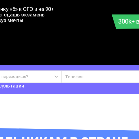
нку «5» к ОГЭ и на 90+
ты сдашь экзамены
вуз мечты
300k+ 
с переходишь?
сультации