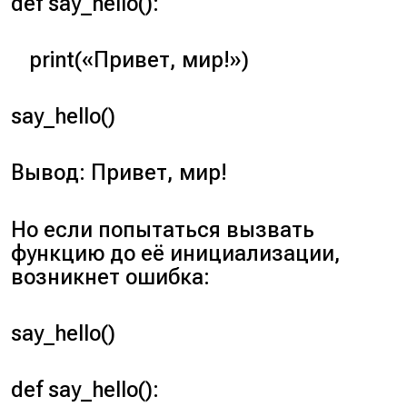
def say_hello():
print(«Привет, мир!»)
say_hello()
Вывод: Привет, мир!
Но если попытаться вызвать
функцию до её инициализации,
возникнет ошибка:
say_hello()
def say_hello():