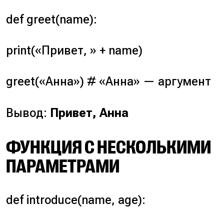
def greet(name):
print(«Привет, » + name)
greet(«Анна») # «Анна» — аргумент
Вывод:
Привет, Анна
ФУНКЦИЯ С НЕСКОЛЬКИМИ
ПАРАМЕТРАМИ
def introduce(name, age):