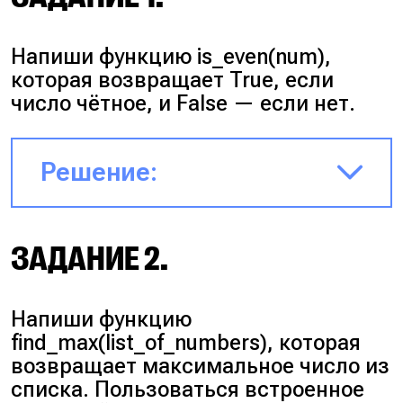
Напиши функцию
is_even(num)
,
которая возвращает
True
, если
число чётное, и
False
— если нет.
Решение:
def is_even(num):
ЗАДАНИЕ 2.
return num % 2 == 0
Напиши функцию
find_max(list_of_numbers)
, которая
возвращает максимальное число из
списка. Пользоваться встроенное