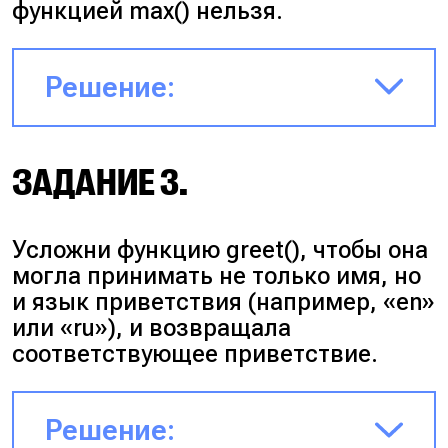
функцией
max()
нельзя.
Решение:
def find_max(list_of_numbers):
ЗАДАНИЕ 3.
res = list_of_numbers[0]
Усложни функцию
greet()
, чтобы она
for x in list_of_numbers:
могла принимать не только имя, но
и язык приветствия (
например, «en»
или «ru»
), и возвращала
if x > res:
соответствующее приветствие.
res = x
Решение: