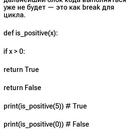
уже не будет — это как break для
цикла.
def is_positive(x):
if x > 0:
return True
return False
print(is_positive(5)) # True
print(is_positive(0)) # False