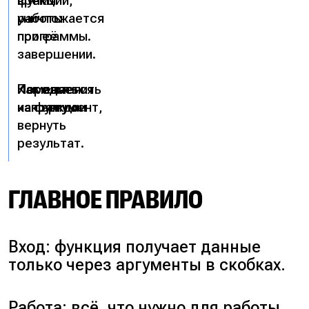
функции,
время
уничтожается
работы
при её
программы.
завершении.
Как изменить
Изменяется
Передать
из функции
напрямую.
как аргумент,
вернуть
результат.
ГЛАВНОЕ ПРАВИЛО
Вход: функция получает данные
только через аргументы в скобках.
Работа: всё, что нужно для работы,