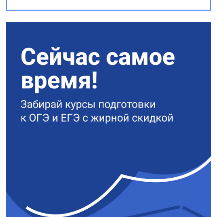
return res
def greet(name, language):
if language == «ru»:
return f»Привет, {name}»
return f»Hello, {name}»