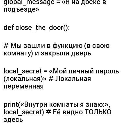
global_message
= «Я на доске в
подъезде»
def close_the_door():
# Мы зашли в функцию (
в свою
комнату
) и закрыли дверь
local_secret = «Мой личный пароль
(
локальная
)» # Локальная
переменная
print(«Внутри комнаты я знаю:»,
local_secret) # Её видно ТОЛЬКО
здесь