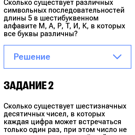
Сколько существует различных
символьных последовательностей
длины 5 в шестибуквенном
алфавите М, А, Р, T, И, К, в которых
все буквы различны?
Решение
Поскольку ограничений нет,
ЗАДАНИЕ 2
начинаем с 6 вариантов: 6 5 4 3
2 <= 6*5*4*3*2 = 720.
Сколько существует шестизначных
Ответ:
720
десятичных чисел, в которых
каждая цифра может встречаться
только один раз, при этом число не