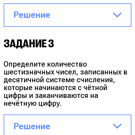
Решение
При решении руками
ЗАДАНИЕ 3
переберём 2 случая:
Буква Х
не появится
вовсе: 3 3 3
Определите количество
3 3 => 3**5 = 243
шестизначных чисел, записанных в
десятичной системе счисления,
Буква Х
появится 1 раз
на
которые начинаются с чётной
последнем месте: 3 3 3 3 1 =>
цифры и заканчиваются на
3**4 = 81
нечётную цифру.
Итого вариантов будет 243+81 =
Решение
324.