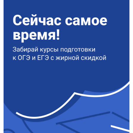
4*8*7*6*5*1 = 6720.
Ответ:
6720