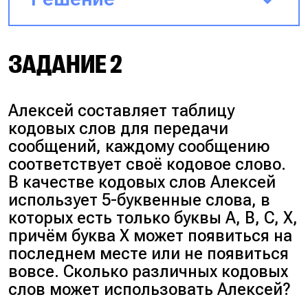
У нас даны 2 гласные буквы (А,
ЗАДАНИЕ 2
У) и 2 согласные буквы (К, М).
Тогда на первом месте могут
Алексей составляет таблицу
стоять только 2 буквы: или К,
кодовых слов для передачи
или М. На последнем месте —
сообщений, каждому сообщению
только А или У, а на остальных
соответствует своё кодовое слово.
местах — любая:
В качестве кодовых слов Алексей
использует 5-буквенные слова, в
2 4 4 4 2 => 2*4*4*4*2 = 256
которых есть только буквы A, B, C, X,
вариантов возможно.
причём буква X может появиться на
последнем месте или не появиться
вовсе. Сколько различных кодовых
Ответ:
256
слов может использовать Алексей?