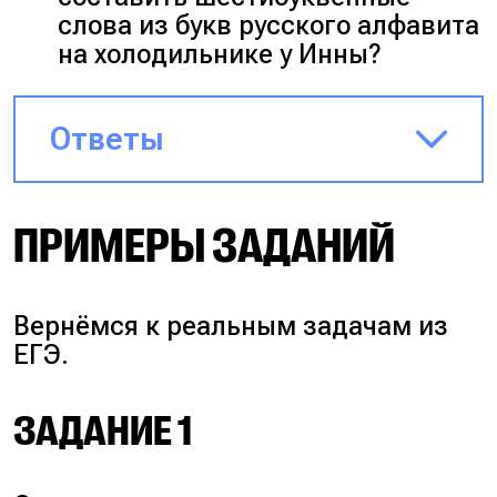
слова из букв русского алфавита
на холодильнике у Инны?
Ответы
5*4*3*2*1 = 120
ПРИМЕРЫ ЗАДАНИЙ
33*32*31*30*29*28 =
797448960
Вернёмся к реальным задачам из
ЕГЭ.
ЗАДАНИЕ 1