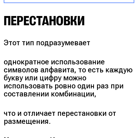
Всего у нас 5 чётных и 5
Ответ:
324
ПЕРЕСТАНОВКИ
нечётных цифр, но так как 0 не
может стоять на первом месте,
то количество вариантов
сокращается до 4.
Этот тип подразумевает
Со второго по предпоследнее
однократное использование
место можно располагать все
символов алфавита, то есть каждую
возможные цифры. Получается
букву или цифру можно
4 10 10 10 10 5 =>
использовать ровно один раз при
4*10*10*10*10*5 = 200000
составлении комбинации,
комбинаций.
что и отличает перестановки от
Ответ:
200 000
размещения.