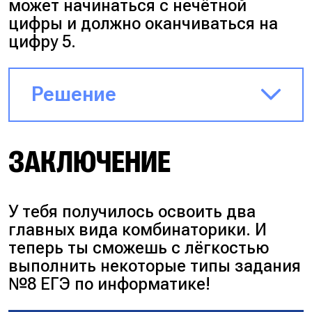
может начинаться с нечётной
цифры и должно оканчиваться на
цифру 5.
Решение
На первое место можно
ЗАКЛЮЧЕНИЕ
поставить одну из 4 цифр (2, 4,
6, 8), на второе место можно
поставить все, кроме 5 и
первой цифры, то есть 8
У тебя получилось освоить два
вариантов. Далее количество
главных вида комбинаторики. И
вариантов уменьшается на
теперь ты сможешь с лёгкостью
единицу, а на последнем месте
выполнить некоторые типы задания
может стоять только одна
№8 ЕГЭ по информатике!
цифра. Получаем 4 8 7 6 5 1 =>