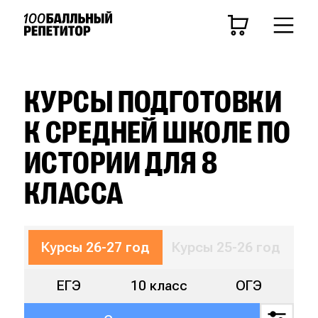
ЦЕЛЬ
Средняя школа
ЕГЭ
ОГЭ
КУРСЫ ПОДГОТОВКИ
К СРЕДНЕЙ ШКОЛЕ ПО
Курсы 26-27 год
ИСТОРИИ ДЛЯ 8
КЛАСС
КЛАССА
11 класс
10 класс
9 класс
8 класс
7 
ПРЕДМЕТ
Курсы 26-27 год
Курсы 25-26 год
ЕГЭ
10 класс
ОГЭ
Математика
Русский язык
Биология
Ист