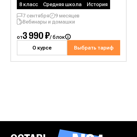
8 класс
Средняя школа
История
7 сентября
9 месяцев
Вебинары и домашки
3 990 ₽
от
/ блок
О курсе
Выбрать тариф