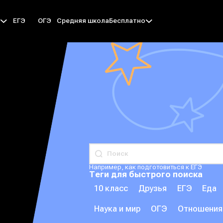
ЕГЭ
ОГЭ
Средняя школа
ы
Бесплатно
Например, как подготовиться к ЕГЭ
Теги для быстрого поиска
10 класс
Друзья
ЕГЭ
Еда
Наука и мир
ОГЭ
Отношения