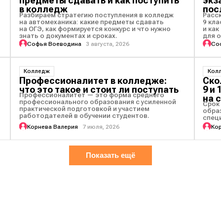
предметы сдавать и как поступить
экз
в колледж
пос
Разбираем стратегию поступления в колледж
Расс
на автомеханика: какие предметы сдавать
9 кла
на ОГЭ, как формируется конкурс и что нужно
и ка
знать о документах и сроках.
для 
Софья Воеводина
3 августа, 2026
Со
Колледж
Кол
Профессионалитет в колледже:
Ско
что это такое и стоит ли поступать
9 и
Профессионалитет — это форма среднего
на 
профессионального образования с усиленной
Срок
практической подготовкой и участием
обра
работодателей в обучении студентов.
спец
Корнева Валерия
7 июля, 2026
Ко
Показать ещё