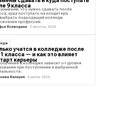
амены сдавать и куда поступать
ле 9 класса
казываем, что нужно сдавать после
сса, куда поступать на кондитера
к выбрать подходящий колледж
освоения профессии.
фья Воеводина
3 августа, 2026
ледж
лько учатся в колледже после
 11 класса — и как это влияет
старт карьеры
 обучения в колледже зависит от уровня
зования при поступлении и выбранной
иальности.
рнева Валерия
6 июля, 2026