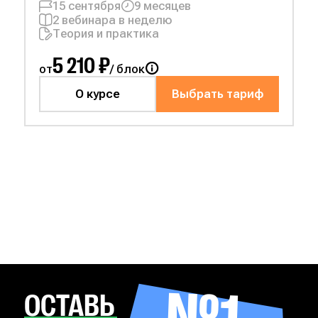
15 сентября
9 месяцев
2 вебинара в неделю
Теория и практика
5 210 ₽
от
/ блок
О курсе
Выбрать тариф
№1
ОСТАВЬ