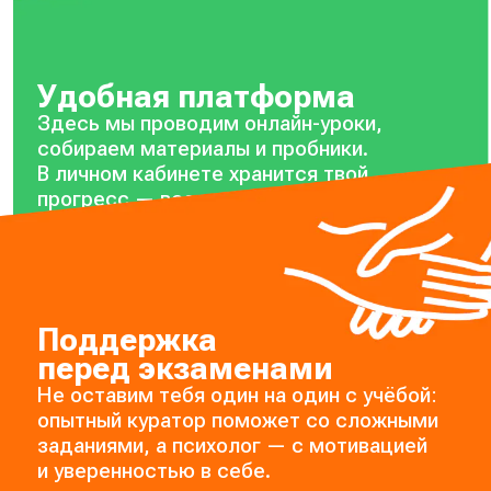
Удобная платформа
Здесь мы проводим онлайн-уроки,
собираем материалы и пробники.
В личном кабинете хранится твой
прогресс — всегда можно посмотреть,
на каком он сейчас уровне.
Поддержка
перед экзаменами
Не оставим тебя один на один с учёбой:
опытный куратор поможет со сложными
заданиями, а психолог — с мотивацией
и уверенностью в себе.