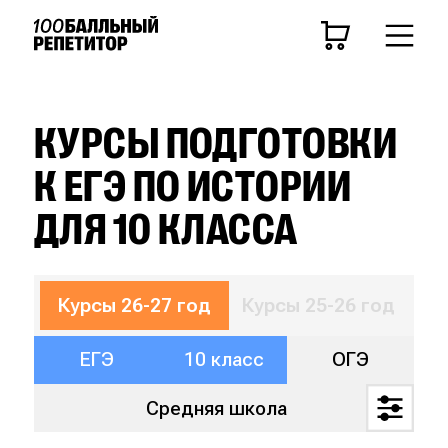
ЦЕЛЬ
Средняя школа
ЕГЭ
ОГЭ
КУРСЫ ПОДГОТОВКИ
К ЕГЭ ПО ИСТОРИИ
Курсы 26-27 год
ДЛЯ 10 КЛАССА
КЛАСС
11 класс
10 класс
9 класс
8 класс
7 
Курсы 26-27 год
Курсы 25-26 год
ПРЕДМЕТ
ЕГЭ
10 класс
ОГЭ
Средняя школа
Математика
Русский язык
Биология
Ист