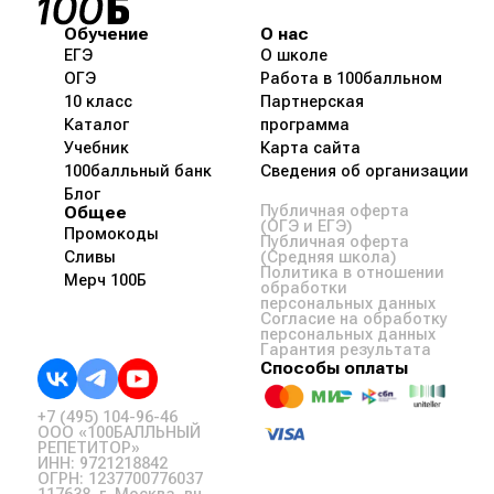
Обучение
О нас
ЕГЭ
О школе
ОГЭ
Работа в 100балльном
10 класс
Партнерская
Каталог
программа
Учебник
Карта сайта
100балльный банк
Сведения об организации
Блог
Общее
Публичная оферта
(ОГЭ и ЕГЭ)
Промокоды
Публичная оферта
Сливы
(Средняя школа)
Политика в отношении
Мерч 100Б
обработки
персональных данных
Согласие на обработку
персональных данных
Гарантия результата
Способы оплаты
+7 (495) 104-96-46
ООО «100БАЛЛЬНЫЙ
РЕПЕТИТОР»
ИНН: 9721218842
ОГРН: 1237700776037