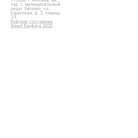
117638, г. Москва, вн.
тер. г. муниципальный
округ Зюзино, ул.
Одесская, д. 2, помещ.
7/1
Рейтинг составлен
Smart Ranking 2025