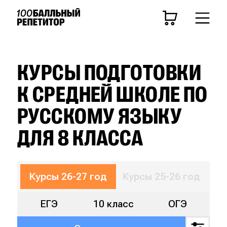
ЦЕЛЬ
Средняя школа
ЕГЭ
ОГЭ
КУРСЫ ПОДГОТОВКИ
К СРЕДНЕЙ ШКОЛЕ ПО
Курсы 26-27 год
РУССКОМУ ЯЗЫКУ
КЛАСС
ДЛЯ 8 КЛАССА
11 класс
10 класс
9 класс
8 класс
7 
ПРЕДМЕТ
Курсы 26-27 год
Курсы 25-26 год
ЕГЭ
10 класс
ОГЭ
Математика
Русский язык
Биология
Ист