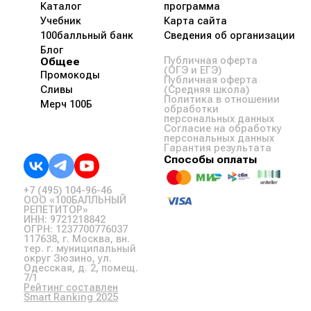
Каталог
программа
Учебник
Карта сайта
100балльный банк
Сведения об организации
Блог
Общее
Публичная оферта
(ОГЭ и ЕГЭ)
Промокоды
Публичная оферта
Сливы
(Средняя школа)
Политика в отношении
Мерч 100Б
обработки
персональных данных
Согласие на обработку
персональных данных
Гарантия результата
Способы оплаты
+7 (495) 104-96-46
ООО «100БАЛЛЬНЫЙ
РЕПЕТИТОР»
ИНН: 9721218842
ОГРН: 1237700776037
117638, г. Москва, вн.
тер. г. муниципальный
округ Зюзино, ул.
Одесская, д. 2, помещ.
7/1
Рейтинг составлен
Smart Ranking 2025