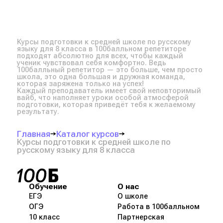
и поможем найти баланс между
работам.
не сдаваться, даже когда учёба
учёбой и отдыхом, чтобы оставалось
100Б — онлайн-платформа, которая
даётся тяжело.
время даже на любимые развлечения!
сделает обучение системным,
Всё это приводит наших учеников
понятным и интересным!
к крутым результатам: 14%
Курсы подготовки к средней школе по русскому
языку для 8 класса в 100балльном репетиторе
стобалльников ЕГЭ-2025 учились
подходят абсолютно для всех, чтобы каждый
в 100Б!
ученик чувствовал себя комфортно. Ведь
100балльный репетитор — это больше, чем просто
*100балльный репетитор онлайн-
школа, это одна большая и дружная команда,
школа №1 по результатам учеников.
которая заряжена только на успех!
Каждый преподаватель имеет свой неповторимый
По данным исследования Smart
вайб, что наполняет уроки особой атмосферой
Ranking, 2025.
подготовки, которая приведёт тебя к желаемому
результату.
Главная
Каталог курсов
Курсы подготовки к средней школе по
русскому языку для 8 класса
Обучение
О нас
ЕГЭ
О школе
ОГЭ
Работа в 100балльном
10 класс
Партнерская