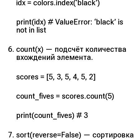
idx = colors.index(‘black’)
print(idx) # ValueError: ‘black’ is
not in list
count(x)
— подсчёт количества
вхождений элемента.
scores = [5, 3, 5, 4, 5, 2]
count_fives = scores.count(5)
print(count_fives) # 3
sort(reverse=False)
— сортировка