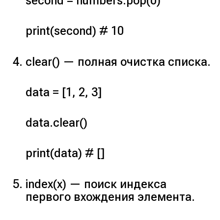
second = numbers.pop(0)
print(second) # 10
clear()
— полная очистка списка.
data = [1, 2, 3]
data.clear()
print(data) # []
index(x)
— поиск индекса
первого вхождения элемента.