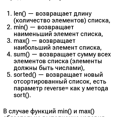
len()
— возвращает длину
(
количество элементов
) списка,
min()
— возвращает
наименьший элемент списка,
max()
— возвращает
наибольший элемент списка,
sum()
— возвращает сумму всех
элементов списка (
элементы
должны быть числами
),
sorted()
— возвращает новый
отсортированный список, есть
параметр
reverse=
как у метода
sort()
.
В случае функций
min()
и
max()