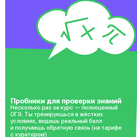
Пробники для проверки знаний
Несколько раз за курс — полноценный
ОГЭ. Ты тренируешься в жёстких
условиях, видишь реальный балл
и получаешь обратную связь (на тарифе
с куратором)