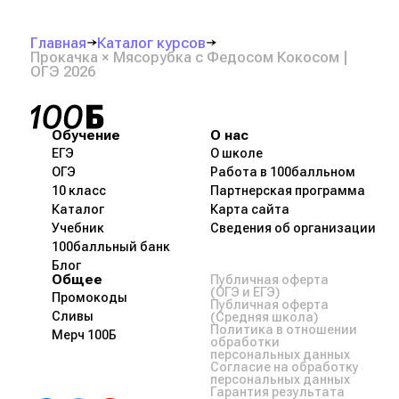
Главная
Каталог курсов
Прокачка × Мясорубка с Федосом Кокосом |
ОГЭ 2026
Обучение
О нас
ЕГЭ
О школе
ОГЭ
Работа в 100балльном
10 класс
Партнерская программа
Каталог
Карта сайта
Учебник
Сведения об организации
100балльный банк
Блог
Общее
Публичная оферта
(ОГЭ и ЕГЭ)
Промокоды
Публичная оферта
Сливы
(Средняя школа)
Политика в отношении
Мерч 100Б
обработки
персональных данных
Согласие на обработку
персональных данных
Гарантия результата