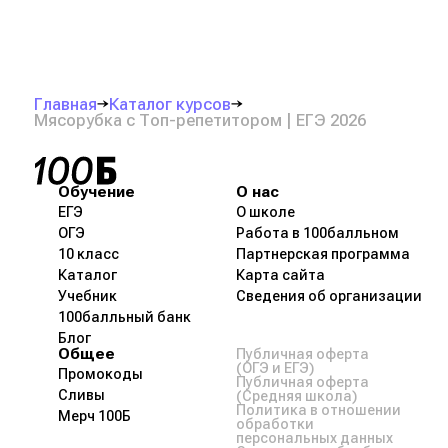
Главная
Каталог курсов
Мясорубка с Топ-репетитором | ЕГЭ 2026
Обучение
О нас
ЕГЭ
О школе
ОГЭ
Работа в 100балльном
10 класс
Партнерская программа
Каталог
Карта сайта
Учебник
Сведения об организации
100балльный банк
Блог
Общее
Публичная оферта
(ОГЭ и ЕГЭ)
Промокоды
Публичная оферта
Сливы
(Средняя школа)
Политика в отношении
Мерч 100Б
обработки
персональных данных