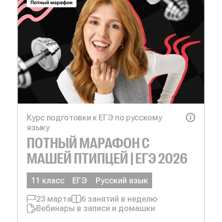
Курс подготовки к ЕГЭ по русскому
языку
ПОТНЫЙ МАРАФОН С
МАШЕЙ ПТИПЦЕЙ | ЕГЭ 2026
11 класс
ЕГЭ
Русский язык
23 марта
6 занятий в неделю
Вебинары в записи и домашки