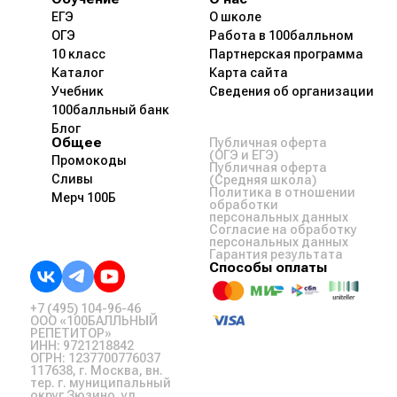
ЕГЭ
О школе
ОГЭ
Работа в 100балльном
10 класс
Партнерская программа
Каталог
Карта сайта
Учебник
Сведения об организации
100балльный банк
Блог
Общее
Публичная оферта
(ОГЭ и ЕГЭ)
Промокоды
Публичная оферта
Сливы
(Средняя школа)
Политика в отношении
Мерч 100Б
обработки
персональных данных
Согласие на обработку
персональных данных
Гарантия результата
Способы оплаты
+7 (495) 104-96-46
ООО «100БАЛЛЬНЫЙ
РЕПЕТИТОР»
ИНН: 9721218842
ОГРН: 1237700776037
117638, г. Москва, вн.
тер. г. муниципальный
округ Зюзино, ул.