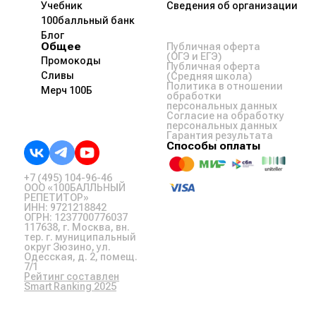
Учебник
Сведения об организации
100балльный банк
Блог
Общее
Публичная оферта
(ОГЭ и ЕГЭ)
Промокоды
Публичная оферта
Сливы
(Средняя школа)
Политика в отношении
Мерч 100Б
обработки
персональных данных
Согласие на обработку
персональных данных
Гарантия результата
Способы оплаты
+7 (495) 104-96-46
ООО «100БАЛЛЬНЫЙ
РЕПЕТИТОР»
ИНН: 9721218842
ОГРН: 1237700776037
117638, г. Москва, вн.
тер. г. муниципальный
округ Зюзино, ул.
Одесская, д. 2, помещ.
7/1
Рейтинг составлен
Smart Ranking 2025