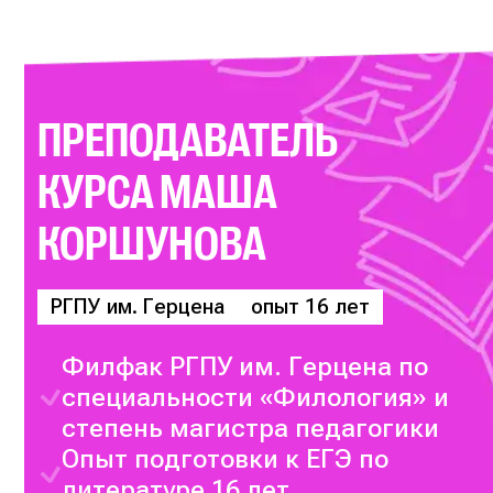
ПРЕПОДАВАТЕЛЬ
КУРСА
МАША
КОРШУНОВА
РГПУ им. Герцена
опыт 16 лет
Филфак РГПУ им. Герцена по
специальности «Филология» и
степень магистра педагогики
Опыт подготовки к ЕГЭ по
литературе 16 лет