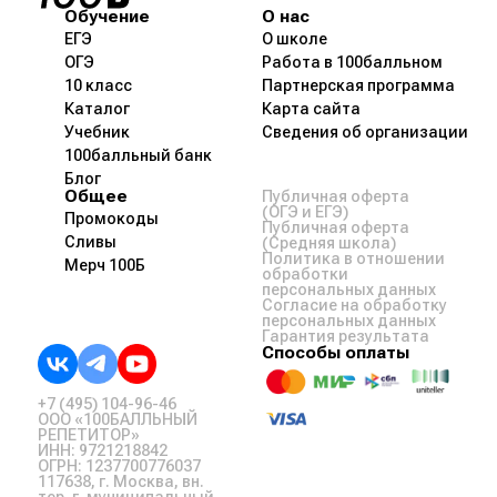
Обучение
О нас
ЕГЭ
О школе
ОГЭ
Работа в 100балльном
10 класс
Партнерская программа
Каталог
Карта сайта
Учебник
Сведения об организации
100балльный банк
Блог
Общее
Публичная оферта
(ОГЭ и ЕГЭ)
Промокоды
Публичная оферта
Сливы
(Средняя школа)
Политика в отношении
Мерч 100Б
обработки
персональных данных
Согласие на обработку
персональных данных
Гарантия результата
Способы оплаты
+7 (495) 104-96-46
ООО «100БАЛЛЬНЫЙ
РЕПЕТИТОР»
ИНН: 9721218842
ОГРН: 1237700776037
117638, г. Москва, вн.
тер. г. муниципальный