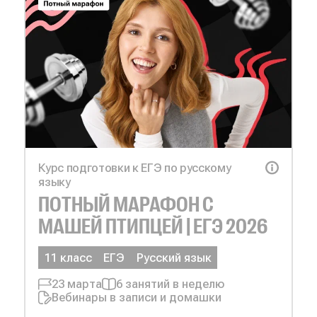
Курс подготовки к ЕГЭ по русскому
языку
ПОТНЫЙ МАРАФОН С
МАШЕЙ ПТИПЦЕЙ | ЕГЭ 2026
11 класс
ЕГЭ
Русский язык
23 марта
6 занятий в неделю
Вебинары в записи и домашки