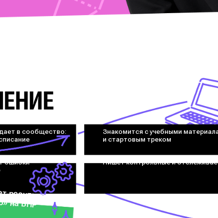
ЧЕНИЕ
дает в сообщество:
Знакомится с учебными материал
асписание
и стартовым треком
т ошибки
Пишет контрольные и отслеживае
е
ет результат
«5» на ВПР