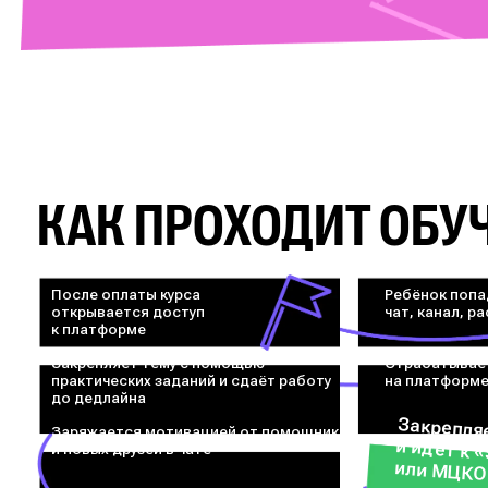
КАК ПРОХОДИТ ОБУ
После оплаты курса
Ребёнок попа
открывается доступ
чат, канал, р
к платформе
Закрепляет тему с помощью
Отрабатывае
практических заданий и сдаёт работу
на платформ
до дедлайна
Закрепля
Заряжается мотивацией от помощников
и идёт к 
и новых друзей в чате
или МЦКО