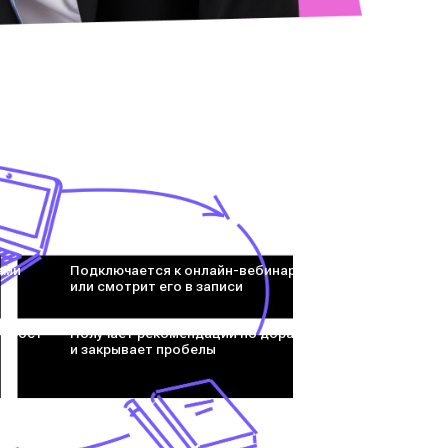
ами
Подключается к онлайн-вебинару
или смотрит его в записи
т рост
Получает рекомендации по доработке
и закрывает пробелы