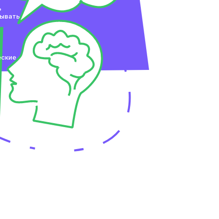
ь
сывать
еские
х