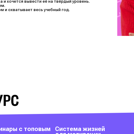
а и хочется вывести её на твёрдый уровень.
ем.
ом и охватывает весь учебный год.
УРС
инары с топовым
Система жизней