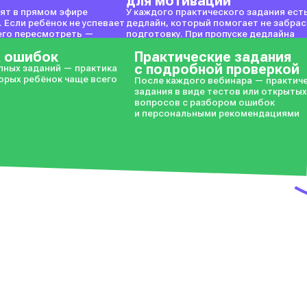
для мотивации
ят в прямом эфире
У каждого практического задания ест
. Если ребёнок не успевает
дедлайн, который помогает не забра
 его пересмотреть —
подготовку. При пропуске дедлайна
в личном кабинете
теряется жизнь
а ошибок
Практические задания
с подробной проверкой
пных заданий — практика
торых ребёнок чаще всего
После каждого вебинара — практич
задания в виде тестов или открыты
вопросов с разбором ошибок
и персональными рекомендациями