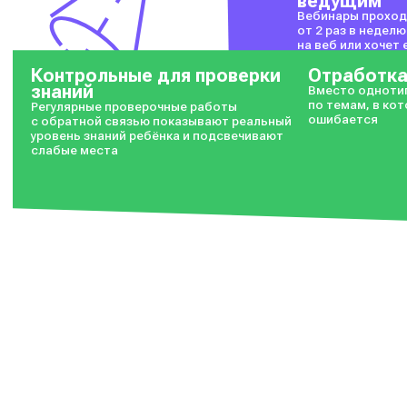
ведущим
Вебинары проход
от 2 раз в неделю
на веб или хочет
запись доступна 
Контрольные для проверки
Отработк
знаний
Вместо одноти
по темам, в ко
Регулярные проверочные работы
ошибается
с обратной связью показывают реальный
уровень знаний ребёнка и подсвечивают
слабые места