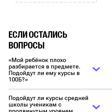
ЕСЛИ ОСТАЛИСЬ
ВОПРОСЫ
«Мой ребёнок плохо
разбирается в предмете.
Подойдут ли ему курсы в
100Б?»
Да, на наших курсах нет требований к
начальному уровню подготовки.
Преподаватели помогут ребёнку
Подойдут ли курсы средней
разобраться в сложных темах и
школы ученикам с
заложить прочный фундамент для
продвинутым уровнем
старших классов.