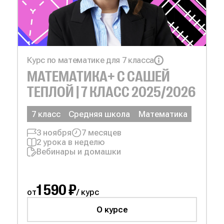
Курс по математике для 7 класса
МАТЕМАТИКА+ С
САШЕЙ
ТЕПЛОЙ | 7
КЛАСС 2025/2026
7 класс
Средняя школа
Математика
3 ноября
7 месяцев
2 урока в неделю
Вебинары и домашки
1 590 ₽
от
/ курс
О курсе