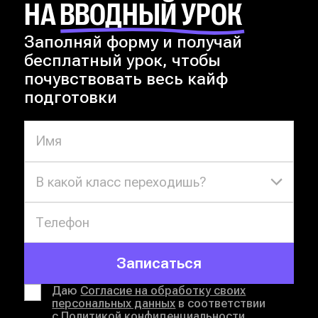
НА ВВОДНЫЙ УРОК
практике;
- может задавать вопросы в чате и
Заполняй форму и получай
получать ответы в моменте, а при
бесплатный урок, чтобы
необходимости — обращаться за
поддержкой куратора.
почувствовать весь кайф
Регулярные вебинары дают
подготовки
системное повторение школьных тем
и помогают выстроить прочную базу
для будущих экзаменов.
В какой класс переходишь?
Записаться
Даю
Согласие на обработку своих
персональных данных
в соответствии
с
Политикой конфиденциальности