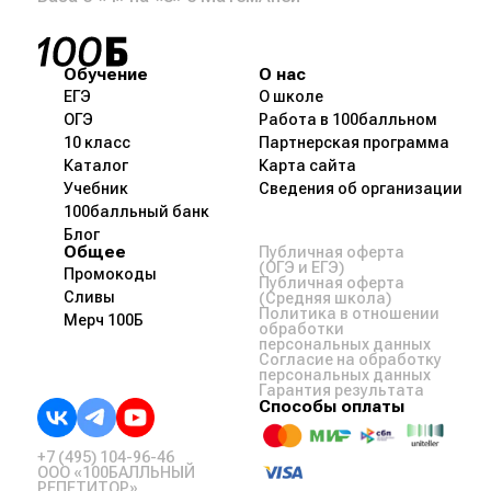
Обучение
О нас
ЕГЭ
О школе
ОГЭ
Работа в 100балльном
10 класс
Партнерская программа
Каталог
Карта сайта
Учебник
Сведения об организации
100балльный банк
Блог
Общее
Публичная оферта
(ОГЭ и ЕГЭ)
Промокоды
Публичная оферта
Сливы
(Средняя школа)
Политика в отношении
Мерч 100Б
обработки
персональных данных
Согласие на обработку
персональных данных
Гарантия результата
Способы оплаты
+7 (495) 104-96-46
ООО «100БАЛЛЬНЫЙ
РЕПЕТИТОР»