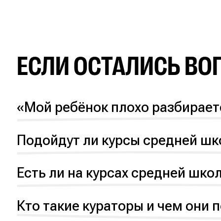
ЕСЛИ ОСТАЛИСЬ
ВО
«Мой ребёнок плохо разбираетс
Да, на наших курсах нет требований к на
разобраться в сложных темах и заложить 
Подойдут ли курсы средней шк
Да, для таких ребят на курсе предусмотр
ученик сможет узнать что-то новое и закре
Есть ли на курсах средней шко
Да, у ученика есть 5 жизни в месяц. Жизн
Дедлайн можно перенести по уважительной
Кто такие кураторы и чем они 
Кураторы — это студенты и выпускники, к