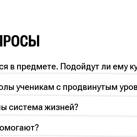
ПРОСЫ
я в предмете. Подойдут ли ему к
чальному уровню подготовки. Преподаватели по
прочный фундамент для старших классов.
олы ученикам с продвинутым уро
ены домашки повышенной сложности. На наших
пить свои знания.
лы система жизней?
ь теряется, если ребёнок не сдаёт домашнее з
 причине — для этого достаточно заранее пр
помогают?
оторые недавно сами сдали ОГЭ и ЕГЭ на высок