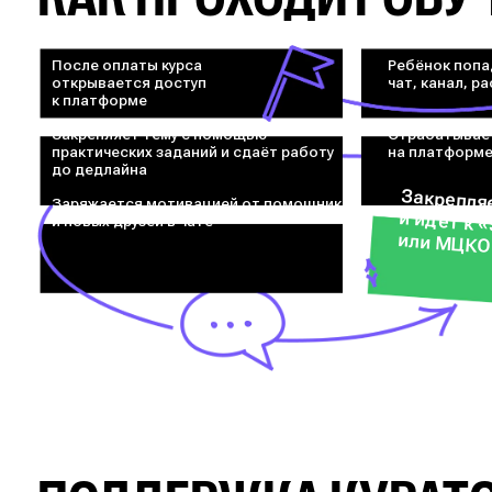
После оплаты курса
Ребёнок попа
открывается доступ
чат, канал, р
к платформе
Закрепляет тему с помощью
Отрабатывае
практических заданий и сдаёт работу
на платформ
до дедлайна
Закрепля
Заряжается мотивацией от помощников
и идёт к 
и новых друзей в чате
или МЦКО