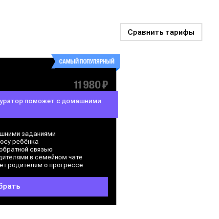
Сравнить тарифы
САМЫЙ ПОПУЛЯРНЫЙ
11 980 ₽
куратор поможет с домашними
шними заданиями
росу ребёнка
обратной связью
дителями в семейном чате
ёт родителям о прогрессе
брать