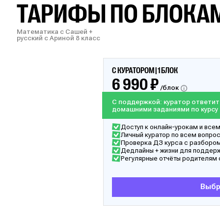
ТАРИФЫ ПО БЛОКА
Математика с Сашей +
русский с Ариной 8 класс
С КУРАТОРОМ | 1 БЛОК
6 990 ₽
/блок
С поддержкой: куратор ответит
домашними заданиями по курсу
Доступ к онлайн-урокам и все
Личный куратор по всем вопро
Проверка ДЗ курса с разборо
Дедлайны + жизни для поддерж
Регулярные отчёты родителям 
Выбр