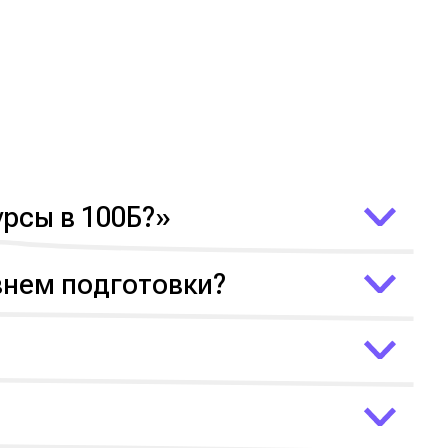
урсы в 100Б?»
могут ребёнку
внем подготовки?
 курсах каждый
адание до дедлайна.
едупредить куратора.
ие баллы. Они