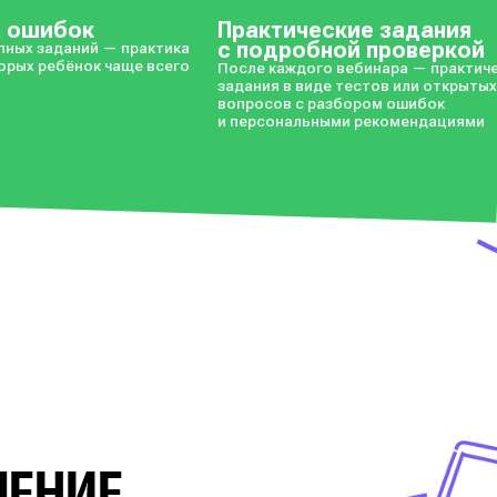
в личном кабинете
теряется жизнь
а ошибок
Практические задания
с подробной проверкой
пных заданий — практика
торых ребёнок чаще всего
После каждого вебинара — практич
задания в виде тестов или открыты
вопросов с разбором ошибок
и персональными рекомендациями
ЧЕНИЕ