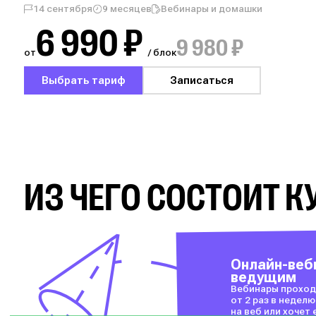
14 сентября
9 месяцев
Вебинары и домашки
6 990 ₽
9 980 ₽
от
/ блок
Выбрать тариф
Записаться
ИЗ ЧЕГО СОСТОИТ К
Онлайн-веб
ведущим
Вебинары проход
от 2 раз в неделю
на веб или хочет