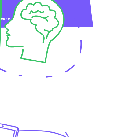
еские
х