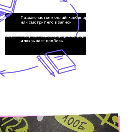
ами
Подключается к онлайн-вебинару
или смотрит его в записи
т рост
Получает рекомендации по доработке
и закрывает пробелы