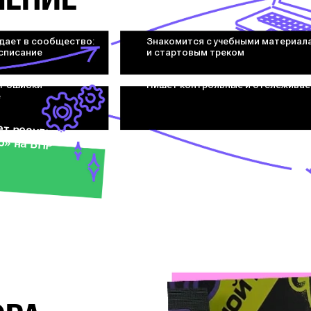
дает в сообщество:
Знакомится с учебными материал
асписание
и стартовым треком
т ошибки
Пишет контрольные и отслеживае
е
ет результат
«5» на ВПР