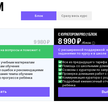
М
Блок
Сразу весь курс
С КУРАТОРОМ PRO | 1 БЛОК
8 990 ₽
9 980 ₽
/блок
С расширенной поддержкой: 
 на вопросы и поможет с
заданиями по курсу и в школе
Все из предыдущего тарифа
м учебным материалам
Помощь со школьными дома
сам обучения
Созвоны с куратором по зап
м ошибок и рекомендациями
Проверка домашних работ с 
ания темпа обучения
Коммуникация куратора с ро
о прогрессе ребёнка
Подробный ежемесячный отч
ребёнка
ать
Вы