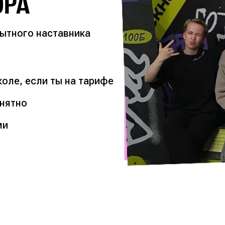
ОРА
пытного наставника
оле, если ты на тарифе
онятно
ми