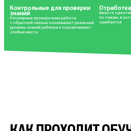
запись доступна 
Контрольные для проверки
Отработк
знаний
Вместо одноти
по темам, в ко
Регулярные проверочные работы
ошибается
с обратной связью показывают реальный
уровень знаний ребёнка и подсвечивают
слабые места
КАК ПРОХОДИТ ОБУ