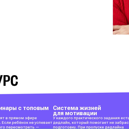
УРС
инары с топовым
Система жизней
для мотивации
ят в прямом эфире
У каждого практического задания ест
. Если ребёнок не успевает
дедлайн, который помогает не забра
 его пересмотреть —
подготовку. При пропуске дедлайна