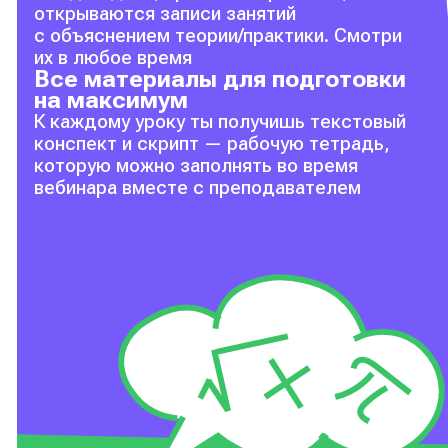
открываются записи занятий
с объяснением теории/практики. Смотри
их в любое время
Все материалы для подготовки
на максимум
К каждому уроку ты получишь текстовый
конспект и скрипт — рабочую тетрадь,
которую можно заполнять во время
вебинара вместе с преподавателем