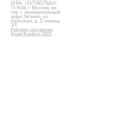
ОГРН: 1237700776037
117638, г. Москва, вн.
тер. г. муниципальный
округ Зюзино, ул.
Одесская, д. 2, помещ.
7/1
Рейтинг составлен
Smart Ranking 2025