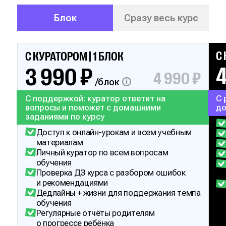
Блок
Сразу весь курс
С 
С КУРАТОРОМ | 1 БЛОК
3 990 ₽
4 990 ₽
/блок
С 
С поддержкой: куратор ответит на
до
вопросы и поможет с домашними
заданиями по курсу
Доступ к онлайн-урокам и всем учебным
материалам
Личный куратор по всем вопросам
обучения
Проверка ДЗ курса с разбором ошибок
и рекомендациями
Дедлайны + жизни для поддержания темпа
обучения
Регулярные отчёты родителям
о прогрессе ребёнка