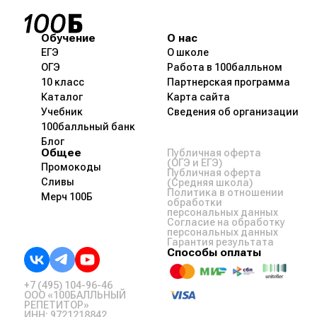
Обучение
О нас
ЕГЭ
О школе
ОГЭ
Работа в 100балльном
10 класс
Партнерская программа
Каталог
Карта сайта
Учебник
Сведения об организации
100балльный банк
Блог
Общее
Публичная оферта
(ОГЭ и ЕГЭ)
Промокоды
Публичная оферта
Сливы
(Средняя школа)
Политика в отношении
Мерч 100Б
обработки
персональных данных
Согласие на обработку
персональных данных
Гарантия результата
Способы оплаты
+7 (495) 104-96-46
ООО «100БАЛЛЬНЫЙ
РЕПЕТИТОР»
ИНН: 9721218842