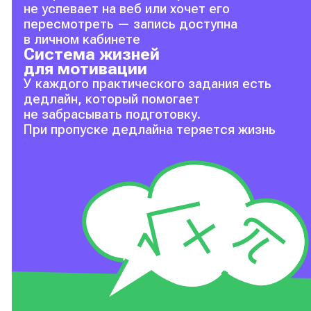
не успевает на веб или хочет его
пересмотреть — запись доступна
в личном кабинете
Система жизней
для мотивации
У каждого практического задания есть
дедлайн, который помогает
не забрасывать подготовку.
При пропуске дедлайна теряется жизнь