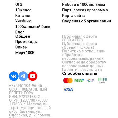
ОГЭ
Работа в 100балльном
10 класс
Партнерская программа
Каталог
Карта сайта
Учебник
Сведения об организации
100балльный банк
Блог
Общее
Публичная оферта
(ОГЭ и ЕГЭ)
Промокоды
Публичная оферта
Сливы
(Средняя школа)
Политика в отношении
Мерч 100Б
обработки
персональных данных
Согласие на обработку
персональных данных
Гарантия результата
Способы оплаты
+7 (495) 104-96-46
ООО «100БАЛЛЬНЫЙ
РЕПЕТИТОР»
ИНН: 9721218842
ОГРН: 1237700776037
117638, г. Москва, вн.
тер. г. муниципальный
округ Зюзино, ул.
Одесская, д. 2, помещ.