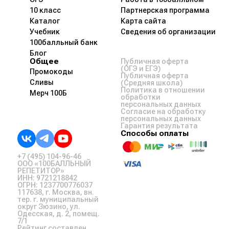
10 класс
Партнерская программа
Каталог
Карта сайта
Учебник
Сведения об организации
100балльный банк
Блог
Общее
Публичная оферта
(ОГЭ и ЕГЭ)
Промокоды
Публичная оферта
Сливы
(Средняя школа)
Политика в отношении
Мерч 100Б
обработки
персональных данных
Согласие на обработку
персональных данных
Гарантия результата
Способы оплаты
+7 (495) 104-96-46
ООО «100БАЛЛЬНЫЙ
РЕПЕТИТОР»
ИНН: 9721218842
ОГРН: 1237700776037
117638, г. Москва, вн.
тер. г. муниципальный
округ Зюзино, ул.
Одесская, д. 2, помещ.
7/1
Рейтинг составлен