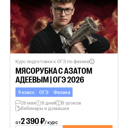
Курс подготовки к ОГЭ по физике
МЯСОРУБКА С
АЗАТОМ
АДЕЕВЫМ | ОГЭ 2026
9 класс
ОГЭ
Физика
26 мая
8 дней
8 уроков
Вебинары и домашки
2 390 ₽
от
/ курс