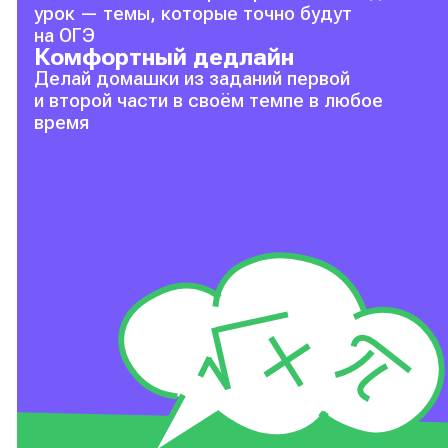
урок — темы, которые точно будут
на ОГЭ
Комфортный дедлайн
Делай домашки из заданий первой
и второй части в своём темпе в любое
время