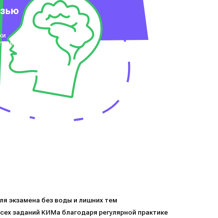
язью
ки
гать
я экзамена без воды и лишних тем
сех заданий КИМа благодаря регулярной практике