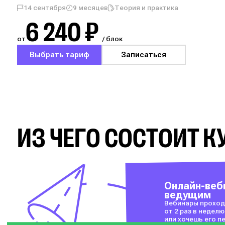
14 сентября
9 месяцев
Теория и практика
6 240 ₽
от
/ блок
Выбрать тариф
Записаться
ИЗ ЧЕГО СОСТОИТ К
Онлайн-веб
ведущим
Вебинары проход
от 2 раз в неделю
или хочешь его 