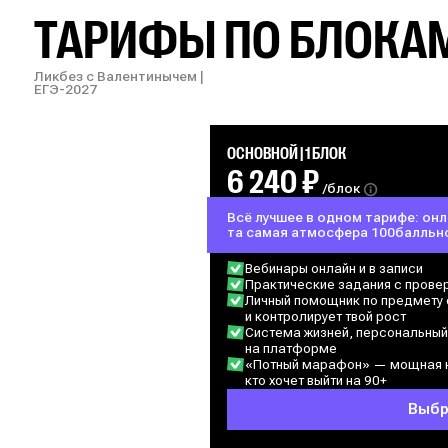
ТАРИФЫ ПО БЛОКА
Ликбез с Валентинычем |
ЕГЭ-2027
ОСНОВНОЙ | 1 БЛОК
6 240 ₽
/блок
Всё лучшее в одном тарифе: он
та самая атмосфера 100балльн
Вебинары онлайн и в записи
Практические задания с прове
Личный помощник по предмету 
и контролирует твой рост
Система жизней, персональный 
на платформе
«Потный марафон» — мощная н
кто хочет выйти на 90+
Выбр