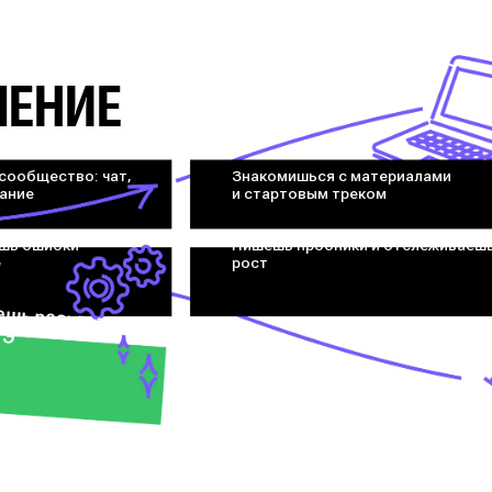
ЧЕНИЕ
сообщество: чат,
Знакомишься с материалами
сание
и стартовым треком
шь ошибки
Пишешь пробники и отслеживаешь
е
рост
 на ЕГЭ