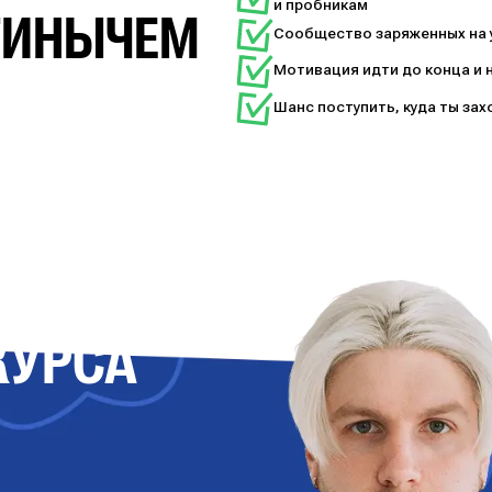
и пробникам
НТИНЫЧЕМ
Сообщество заряженных на у
Мотивация идти до конца и 
Шанс поступить, куда ты зах
КУРСА