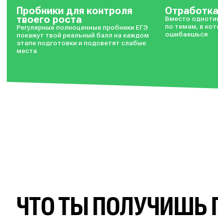
доступна в лично
Пробники для контроля
Отработк
твоего роста
Вместо одноти
по темам, в ко
Регулярные полноценные пробники ЕГЭ
ошибаешься
покажут твой реальный балл на каждом
этапе подготовки и подсветят слабые
места
ЧТО ТЫ ПОЛУЧИШЬ 