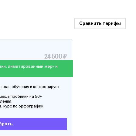
Сравнить тарифы
24 500 ₽
ки, лимитированный мерч и
план обучения и контролирует
ишешь пробники на 50+
пления
в, курс по орфографии
брать