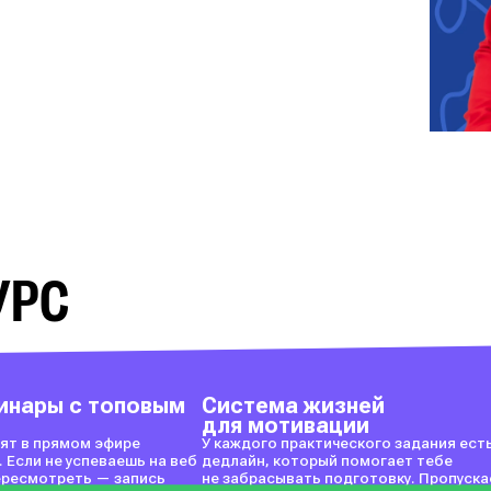
УРС
инары с топовым
Система жизней
для мотивации
ят в прямом эфире
У каждого практического задания ест
. Если не успеваешь на веб
дедлайн, который помогает тебе
пересмотреть — запись
не забрасывать подготовку. Пропуск