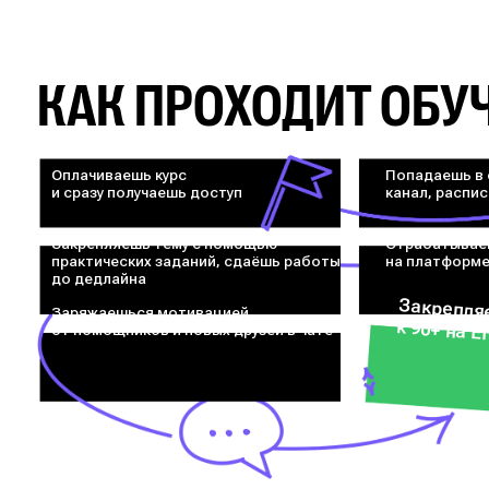
КАК ПРОХОДИТ ОБУ
Оплачиваешь курс
Попадаешь в 
и сразу получаешь доступ
канал, распи
Закрепляешь тему с помощью
Отрабатывае
практических заданий, сдаёшь работы
на платформ
до дедлайна
Заряжаешься мотивацией
Закрепляешь результат и идёшь к 90+
от помощников и новых друзей в чате