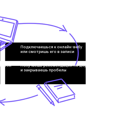
Подключаешься к онлайн-вебу
или смотришь его в записи
 свой
Получаешь рекомендации по доработке
и закрываешь пробелы