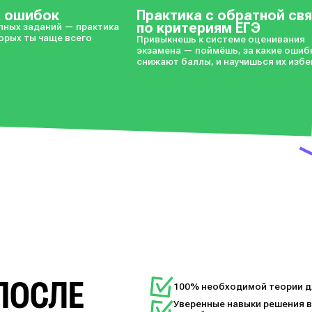
м кабинете
его — теряешь жизнь
а ошибок
Практика с обратной св
по критериям ЕГЭ
пных заданий — практика
торых ты чаще всего
Привыкнешь к системе оценивания
экзамена — поймёшь, за какие ошиб
снижают баллы, и научишься их избе
ПОСЛЕ
100% необходимой теории дл
Уверенные навыки решения в