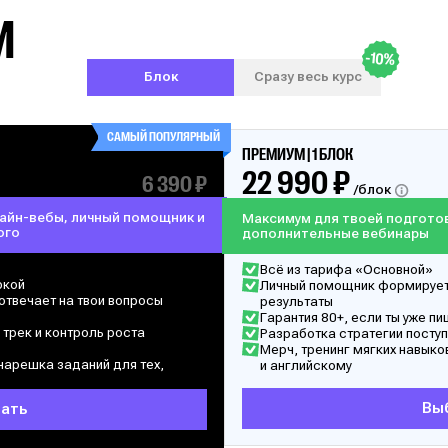
М
-10%
Блок
Сразу весь курс
САМЫЙ ПОПУЛЯРНЫЙ
ПРЕМИУМ | 1 БЛОК
22 990 ₽
6 390 ₽
/блок
лайн-вебы, личный помощник и
Максимум для твоей подготов
ого
дополнительные вебинары
Всё из тарифа «Основной»
ркой
Личный помощник формирует 
отвечает на твои вопросы
результаты
Гарантия 80+, если ты уже п
трек и контроль роста
Разработка стратегии посту
Мерч, тренинг мягких навыко
арешка заданий для тех,
и английскому
Вы
ать