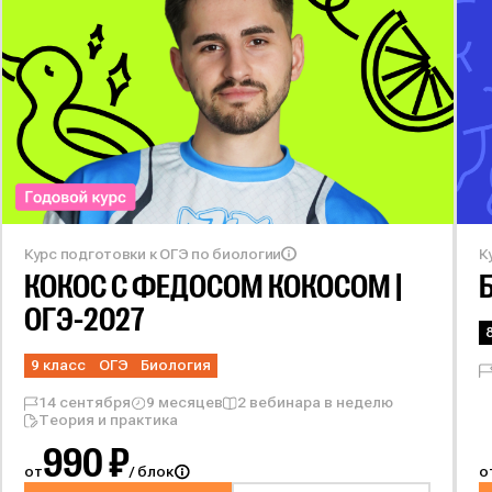
Курс подготовки к ОГЭ по биологии
К
КОКОС С
ФЕДОСОМ КОКОСОМ |
ОГЭ-2027
9 класс
ОГЭ
Биология
14 сентября
9 месяцев
2 вебинара в неделю
Теория и практика
990 ₽
от
/ блок
о