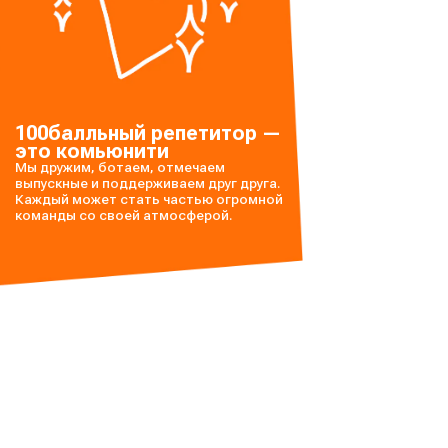
100балльный
репетитор —
это комьюнити
Мы дружим, ботаем, отмечаем
выпускные и поддерживаем друг друга.
Каждый может стать частью огромной
команды со своей атмосферой.