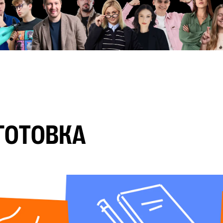
Маша Коршунова
Павел Якимен
Саня Эбонит
Таня Шибитова
чистить
ГОТОВКА