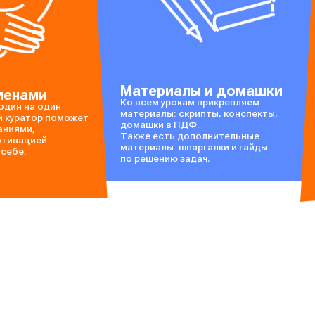
Материалы и домашки
менами
Ко всем урокам прикрепляем
один на один
материалы: скрипты, конспекты,
й куратор поможет
домашки в ПДФ.
аниями,
Также есть дополнительные
отивацией
материалы: шпаргалки и гайды
 себе.
по решению задач.