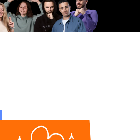
ко
Полина Белова
Валентиныч