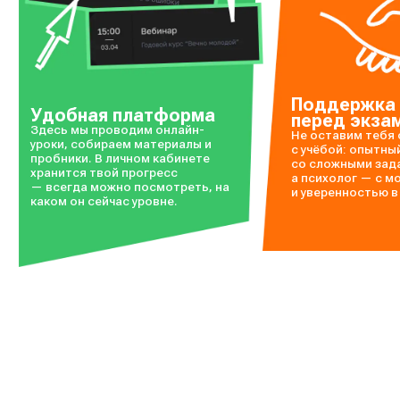
Поддержка
Удобная платформа
перед экза
Здесь мы проводим онлайн-
Не оставим тебя 
уроки, собираем материалы и
с учёбой: опытны
пробники. В личном кабинете
со сложными зад
хранится твой прогресс
а психолог — с м
— всегда можно посмотреть, на
и уверенностью в
каком он сейчас уровне.