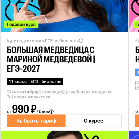
Курс подготовки к ЕГЭ по биологии
К
БОЛЬШАЯ МЕДВЕДИЦА С
МАРИНОЙ МЕДВЕДЕВОЙ |
ЕГЭ-2027
11 класс
ЕГЭ
Биология
14 сентября
9 месяцев
3 вебинара в неделю
Теория и практика
990 ₽
от
/ блок
о
Выбрать тариф
О курсе