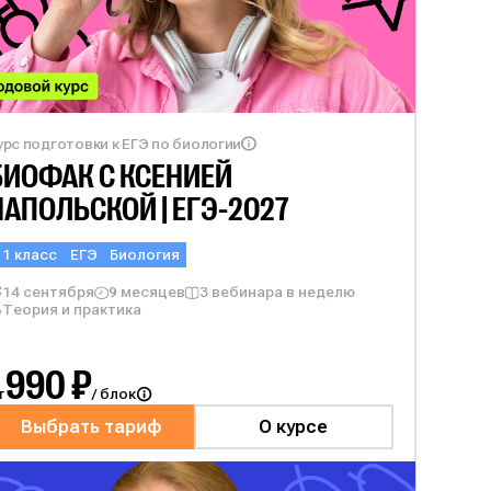
урс подготовки к ЕГЭ по биологии
БИОФАК С
КСЕНИЕЙ
НАПОЛЬСКОЙ | ЕГЭ-2027
11 класс
ЕГЭ
Биология
14 сентября
9 месяцев
3 вебинара в неделю
Теория и практика
990 ₽
т
/ блок
Выбрать тариф
О курсе