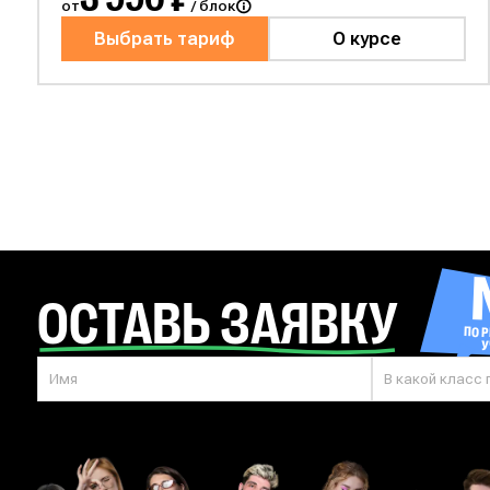
от
/ блок
ЦЕЛЬ
Выбрать тариф
О курсе
Средняя школа
ЕГЭ
ОГЭ
КЛАСС
11 класс
10 класс
9 класс
5 класс
ПРЕДМЕТ
ОСТАВЬ
ЗАЯВКУ
Математика
Русский язык
Б
ПО 
У
Физика
Английский язык
Лит
В какой класс
Информатика
Профильная ма
Программирование
Базовая 