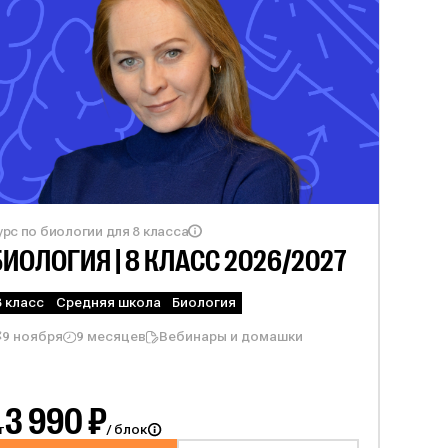
урс по биологии для 8 класса
БИОЛОГИЯ | 8
КЛАСС 2026/2027
8 класс
Средняя школа
Биология
9 ноября
9 месяцев
Вебинары и домашки
3 990 ₽
т
/ блок