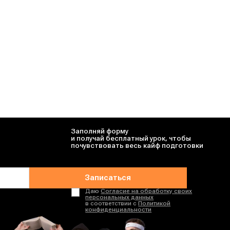
Учиться
ся потом
сейчас
плая
Алёна Туренко
т Адеев
Дядя Артём
Илья Сагалов
о
Настя Калиганова
Заполняй форму
й
Александр Соколенко
и получай бесплатный урок, чтобы
почувствовать весь кайф подготовки
а
Матвей Грицаев
аватель
Оля Степанова
Записаться
ор
Андрей Абидуби
Даю
Согласие на обработку своих
персональных данных
в соответствии с
Политикой
Ильич
Катя Строганова
конфиденциальности
дведева
Марк Ламарк