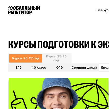
Все ку
КУРСЫ ПОДГОТОВКИ К Э
Курсы 25-26
Курсы 26-27 год
год
Био
ЕГЭ
10 класс
ОГЭ
Средняя школа