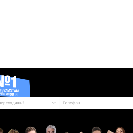
Учить
ПРЕПОДАВАТЕЛЬ
Ольга Александровна
Саша Тё
МатемАня
Артём Кармаз
Аза
8 класс
7 класс
6 класс
Елена Ковалева
Федос Кокос
Кирилл Эккердт
Костя Макиенк
№1
Настя Коржева
Вадим Едемски
иология
История
Химия
Арина Дробинина
Маша Птипц
РЕЗУЛЬТАТАМ
ЧЕНИКОВ
ература
Обществознание
Надежда Левина
Новый препод
 переходишь?
тематика
Полина Коробова
Топ-репетит
математика
География
Артём Имаев
Даня Васильев
Ксения Напольская
Марина Ме