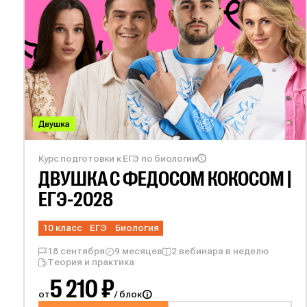
Курс подготовки к ЕГЭ по биологии
ДВУШКА С
ФЕДОСОМ КОКОСОМ |
ЕГЭ-2028
10 класс
ЕГЭ
Биология
18 сентября
9 месяцев
2 вебинара в неделю
Теория и практика
5 210 ₽
от
/ блок