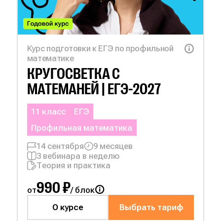
Курс подготовки к ЕГЭ по профильной
математике
КРУГОСВЕТКА С
МАТЕМАНЕЙ | ЕГЭ-2027
11 класс
ЕГЭ
Профильная математика
14 сентября
9 месяцев
3 вебинара в неделю
Теория и практика
990 ₽
от
/ блок
О курсе
Выбрать тариф