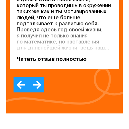
который ты проводишь в окружении
таких же как и ты мотивированных
людей, что еще больше
подталкивает к развитию себя.
Проведя здесь год своей жизни,
я получил не только знания
по математике, но наставления
для дальнейшей жизни, ведь наши
преподы — гуру этой жизни) В итоге
Читать отзыв полностью
сдал на 94, хоть и хотел больше,
но в этом году видимо этого было
сделать нельзя. Эти баллы —
не только моя заслуга, но и наших
любимых преподавателей,
за что им огромное спасибо ❤