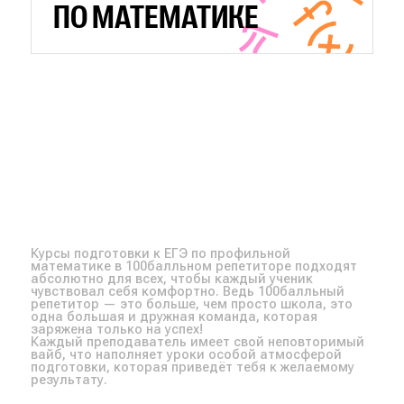
ПО МАТЕМАТИКЕ
Курсы подготовки к ЕГЭ по профильной
математике в 100балльном репетиторе подходят
абсолютно для всех, чтобы каждый ученик
чувствовал себя комфортно. Ведь 100балльный
репетитор — это больше, чем просто школа, это
одна большая и дружная команда, которая
заряжена только на успех!
Каждый преподаватель имеет свой неповторимый
вайб, что наполняет уроки особой атмосферой
подготовки, которая приведёт тебя к желаемому
результату.