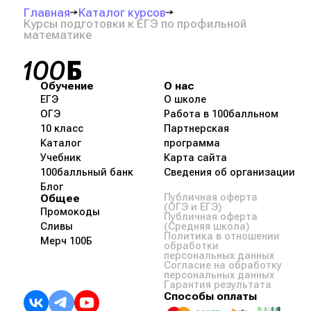
Главная
Каталог курсов
Курсы подготовки к ЕГЭ по профильной
математике
Обучение
О нас
ЕГЭ
О школе
ОГЭ
Работа в 100балльном
10 класс
Партнерская
Каталог
программа
Учебник
Карта сайта
100балльный банк
Сведения об организации
Блог
Общее
Публичная оферта
(ОГЭ и ЕГЭ)
Промокоды
Публичная оферта
Сливы
(Средняя школа)
Политика в отношении
Мерч 100Б
обработки
персональных данных
Согласие на обработку
персональных данных
Гарантия результата
Способы оплаты