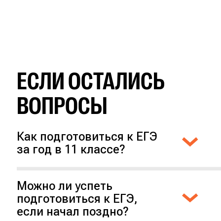
ЕСЛИ ОСТАЛИСЬ
ВОПРОСЫ
Как подготовиться к ЕГЭ
за год в 11 классе?
Этого времени хватит, если у тебя
будет пошаговый план на год и чёткое
расписание на все месяцы:
Можно ли успеть
что и когда учить, повторять
подготовиться к ЕГЭ,
и отрабатывать на практике. Что ещё
если начал поздно?
важно: