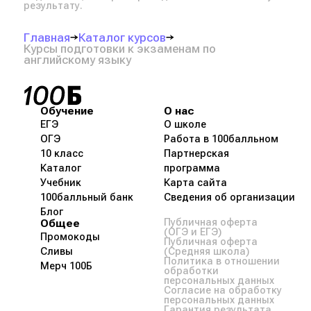
результату.
Главная
Каталог курсов
Курсы подготовки к экзаменам по
английскому языку
Обучение
О нас
ЕГЭ
О школе
ОГЭ
Работа в 100балльном
10 класс
Партнерская
Каталог
программа
Учебник
Карта сайта
100балльный банк
Сведения об организации
Блог
Общее
Публичная оферта
(ОГЭ и ЕГЭ)
Промокоды
Публичная оферта
Сливы
(Средняя школа)
Политика в отношении
Мерч 100Б
обработки
персональных данных
Согласие на обработку
персональных данных
Гарантия результата