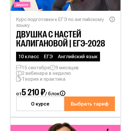
Курс подготовки к ЕГЭ по английскому
языку
ДВУШКА С
НАСТЕЙ
КАЛИГАНОВОЙ | ЕГЭ-2028
10 класс
ЕГЭ
Английский язык
15 сентября
9 месяцев
2 вебинара в неделю
Теория и практика
5 210 ₽
от
/ блок
О курсе
Выбрать тариф