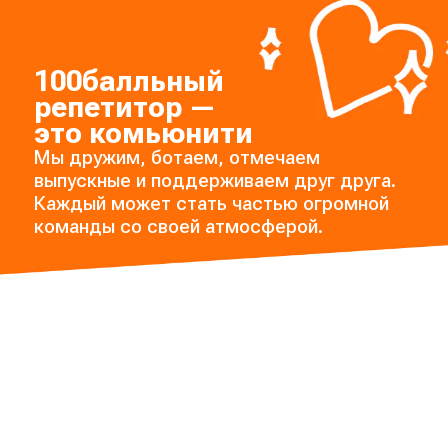
100балльный
репетитор —
это комьюнити
Мы дружим, ботаем, отмечаем
выпускные и поддерживаем друг друга.
Каждый может стать частью огромной
команды со своей атмосферой.