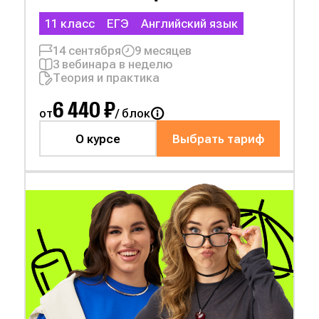
11 класс
ЕГЭ
Английский язык
14 сентября
9 месяцев
3 вебинара в неделю
Теория и практика
6 440 ₽
от
/ блок
О курсе
Выбрать тариф