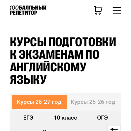
ЦЕЛЬ
Средняя школа
ЕГЭ
ОГЭ
КУРСЫ ПОДГОТОВКИ
К ЭКЗАМЕНАМ ПО
Курсы 26-27 год
АНГЛИЙСКОМУ
КЛАСС
ЯЗЫКУ
11 класс
10 класс
9 класс
8 класс
7 
ПРЕДМЕТ
Курсы 26-27 год
Курсы 25-26 год
ЕГЭ
10 класс
ОГЭ
Математика
Русский язык
Биология
Ист