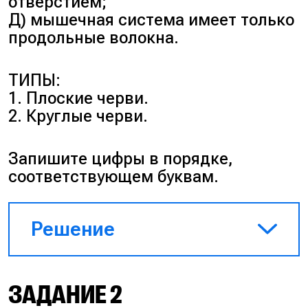
отверстием;
Д) мышечная система имеет только
продольные волокна.
ТИПЫ:
1. Плоские черви.
2. Круглые черви.
Запишите цифры в порядке,
соответствующем буквам.
Решение
К плоским червям относятся
ЗАДАНИЕ 2
признаки А (пищеварительная
система слепо замкнута) и В