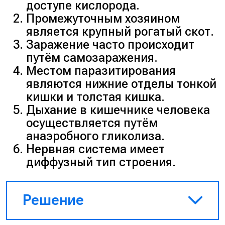
после чего паразит
доступе кислорода.
окончательно созревает в
Промежуточным хозяином
кишечнике (6).
является крупный рогатый скот.
Заражение часто происходит
путём самозаражения.
Ответ: 423516.
Местом паразитирования
являются нижние отделы тонкой
кишки и толстая кишка.
Дыхание в кишечнике человека
осуществляется путём
анаэробного гликолиза.
Нервная система имеет
диффузный тип строения.
Решение