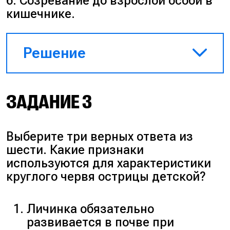
6. Созревание до взрослой особи в
кишечнике.
Решение
Сначала происходит
ЗАДАНИЕ 3
заглатывание инвазионного
яйца (4). В кишечнике из яйца
выходит личинка и проникает в
Выберите три верных ответа из
кровеносное русло (2). Кровь
шести. Какие признаки
приносит её в печень и сердце
используются для характеристики
(3). Затем личинка попадает в
круглого червя острицы детской?
лёгкие, откуда проникает в
дыхательные пути (5). При
откашливании происходит
Личинка обязательно
повторное заглатывание (1),
развивается в почве при