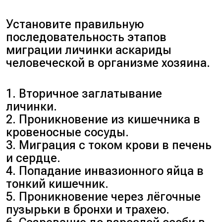
(распределение веществ через
Установите правильную
паренхиму, так как у них нет
последовательность этапов
полости тела).
миграции личинки аскариды
человеческой в организме хозяина.
К круглым червям относятся
признаки Б (наличие первичной
1. Вторичное заглатывание
полости), Г (появление
личинки.
анального отверстия) и Д (в
2. Проникновение из кишечника в
кожно-мускульном мешке есть
кровеносные сосуды.
только продольные мышцы).
3. Миграция с током крови в печень
и сердце.
Ответ: 12122.
4. Попадание инвазионного яйца в
тонкий кишечник.
5. Проникновение через лёгочные
пузырьки в бронхи и трахею.