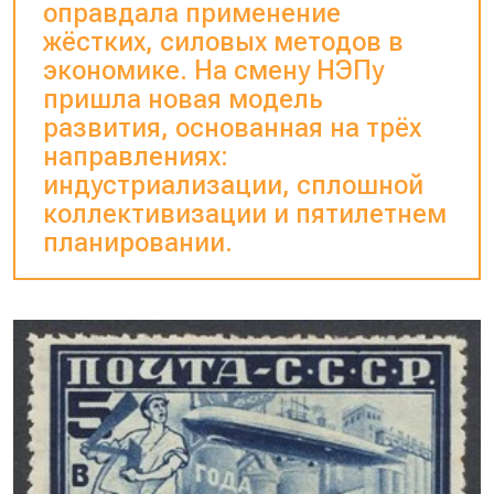
оправдала применение
жёстких, силовых методов в
экономике. На смену НЭПу
пришла новая модель
развития, основанная на трёх
направлениях:
индустриализации, сплошной
коллективизации и пятилетнем
планировании.