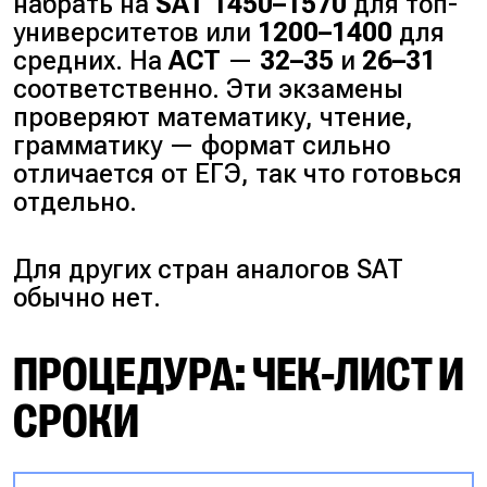
набрать на
SAT
1450–1570
для топ-
университетов или
1200–1400
для
средних. На
ACT
—
32–35
и
26–31
соответственно. Эти экзамены
проверяют математику, чтение,
грамматику — формат сильно
отличается от ЕГЭ, так что готовься
отдельно.
Для других стран аналогов SAT
обычно нет.
ПРОЦЕДУРА: ЧЕК-ЛИСТ И
СРОКИ