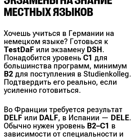
ЭКЗАМЕНЫ НА ЗНАНИЕ
МЕСТНЫХ ЯЗЫКОВ
Хочешь учиться в Германии на
немецком языке? Готовься к
TestDaF
или экзамену
DSH
.
Понадобится уровень
C1
для
большинства программ, минимум
B2
для поступления в Studienkolleg.
Подтвердить его реально, если
усиленно готовиться.
Во Франции требуется результат
DELF
или
DALF
, в Испании —
DELE
.
Обычно нужен уровень
B2–C1
в
зависимости от специальности и