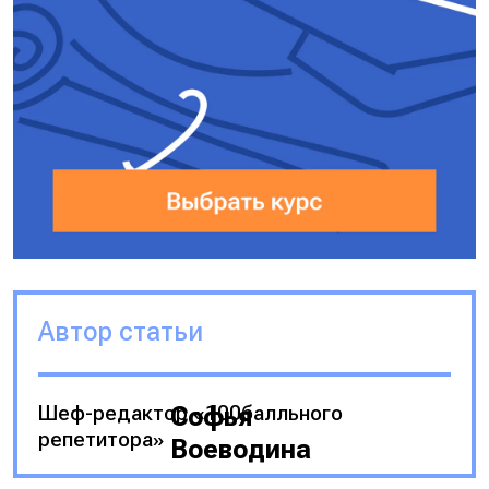
Автор статьи
Шеф-редактор «100балльного
Софья
репетитора»
Воеводина