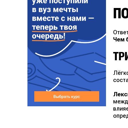
ПО
Ответ
Чем 
ТР
Лёгк
сост
Лекс
межд
влия
опре