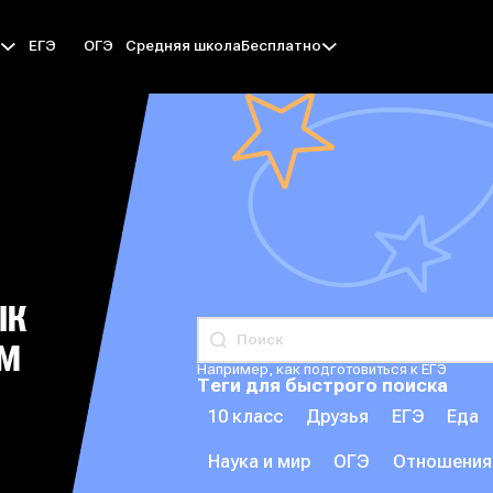
ЕГЭ
ОГЭ
Средняя школа
ы
Бесплатно
ЫК
ЕМ
Например, как подготовиться к ЕГЭ
Теги для быстрого поиска
10 класс
Друзья
ЕГЭ
Еда
Наука и мир
ОГЭ
Отношения