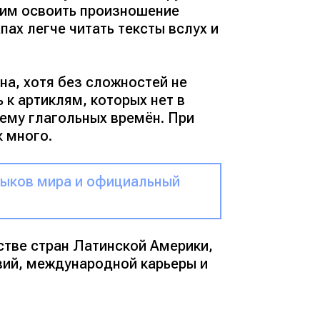
ским освоить произношение
пах легче читать тексты вслух и
а, хотя без сложностей не
к артиклям, которых нет в
тему глагольных времён. При
к много.
зыков мира и официальный
нстве стран Латинской Америки,
ий, международной карьеры и