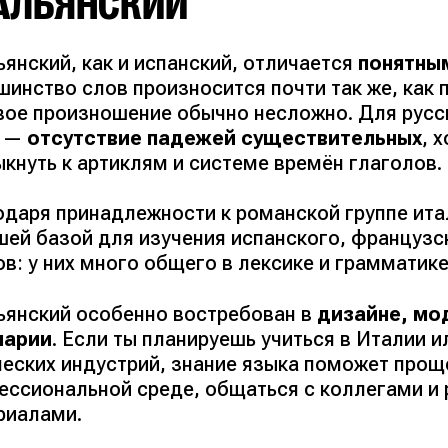
АЛЬЯНСКИЙ
янский, как и испанский, отличается
понятны
шинство слов произносится почти так же, как 
вое произношение обычно несложно. Для рус
с —
отсутствие падежей существительных
, 
кнуть к артиклям и системе времён глаголов.
одаря принадлежности к романской группе ита
шей базой для изучения испанского, французс
в: у них много общего в лексике и грамматике
ьянский особенно востребован в
дизайне, мод
нарии
. Если ты планируешь учиться в Италии и
ческих индустрий, знание языка поможет прощ
ессиональной среде, общаться с коллегами и 
риалами.