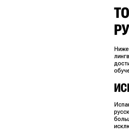
Т
Р
Ниже
линг
дост
обуч
ИС
Испа
русс
больш
искл