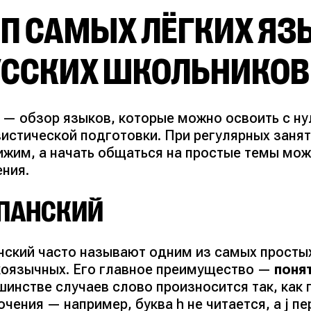
ОП САМЫХ ЛЁГКИХ ЯЗ
УССКИХ ШКОЛЬНИКОВ
 — обзор языков, которые можно освоить с ну
вистической подготовки. При регулярных заня
ижим, а начать общаться на простые темы мож
ения.
ПАНСКИЙ
нский часто называют одним из самых просты
коязычных. Его главное преимущество —
поня
инстве случаев слово произносится так, как 
ючения — например, буква
h
не читается, а
j
пер