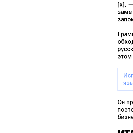
[х],
замет
запо
Грам
обхо
русс
этом 
Исп
язы
Он пр
поэт
бизн