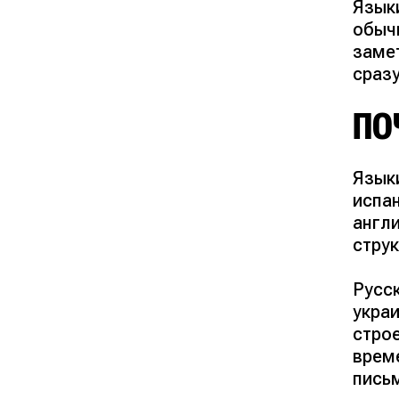
Язык
обыч
заме
сразу
ПО
Язык
испан
англ
стру
Русс
украи
стро
време
пись