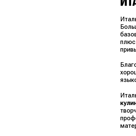
ИТ
Италь
Боль
базо
плю
привы
Благ
хоро
языко
Итал
кули
твор
проф
мате