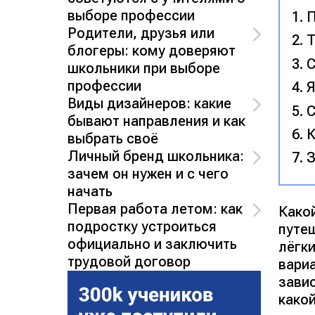
выборе профессии
П
Родители, друзья или
Т
блогеры: кому доверяют
С
школьники при выборе
профессии
Я
Виды дизайнеров: какие
С
бывают направления и как
К
выбрать своё
Личный бренд школьника:
З
зачем он нужен и с чего
начать
Первая работа летом: как
Како
подростку устроиться
путеш
официально и заключить
лёгк
трудовой договор
вариа
зави
какой