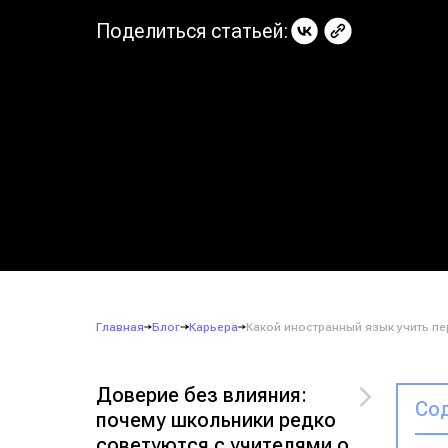
Поделиться статьей:
Главная
Блог
Карьера
Какой иностранный язык учить п
Доверие без влияния:
Сод
почему школьники редко
советуются с учителями о