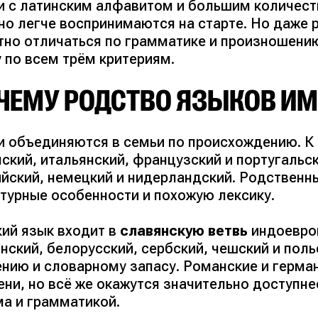
и с латинским алфавитом и большим количес
но легче воспринимаются на старте. Но даже 
тно отличаться по грамматике и произношению
 по всем трём критериям.
ЧЕМУ РОДСТВО ЯЗЫКОВ ИМ
и объединяются в семьи по происхождению. К
ский, итальянский, французский и португальс
ийский, немецкий и нидерландский. Родствен
ктурные особенности и похожую лексику.
кий язык входит в
славянскую ветвь
индоевро
нский, белорусский, сербский, чешский и пол
ению и словарному запасу. Романские и герма
ни, но всё же окажутся значительно доступне
ма и грамматикой.