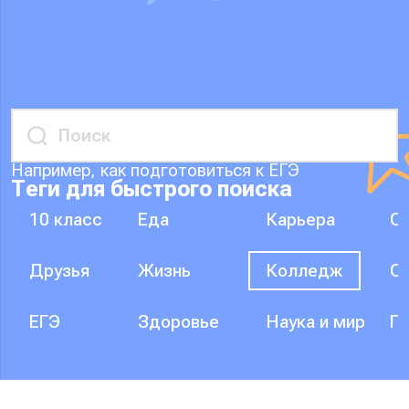
Например, как подготовиться к ЕГЭ
Теги для быстрого поиска
10 класс
Еда
Карьера
О
Друзья
Жизнь
Колледж
О
ЕГЭ
Здоровье
Наука и мир
П