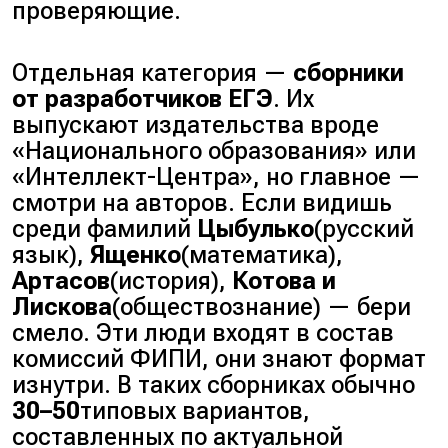
проверяющие.
Отдельная категория —
сборники
от разработчиков ЕГЭ
. Их
выпускают издательства вроде
«Национального образования» или
«Интеллект-Центра», но главное —
смотри на авторов. Если видишь
среди фамилий
Цыбулько
(русский
язык)
,
Ященко
(математика)
,
Артасов
(история)
,
Котова и
Лискова
(обществознание)
— бери
смело. Эти люди входят в состав
комиссий ФИПИ, они знают формат
изнутри. В таких сборниках обычно
30–50
типовых вариантов
,
составленных по актуальной