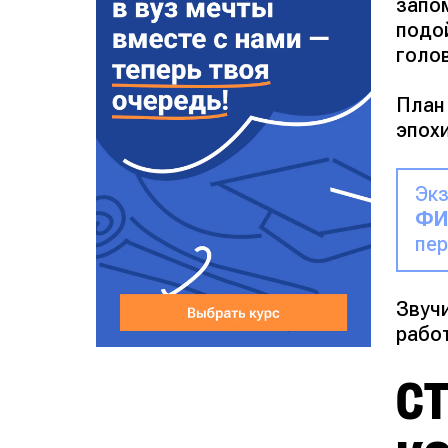
запом
подо
голов
План 
эпох
Эк
ФИ
пер
Звуч
рабо
СТ