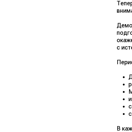
Тепер
вним
Демо
подго
окаж
с ист
Пери
Д
р
М
и
с
с
В ка