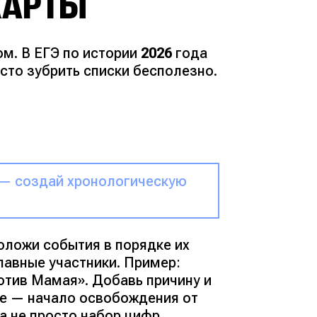
КАРТЫ
ом. В ЕГЭ по истории
2026
года
осто зубрить списки бесполезно.
Э — создай хронологическую
оложи события в порядке их
лавные участники. Пример:
ротив Мамая»
. Добавь причину и
ие — начало освобождения от
 а не просто набор цифр.