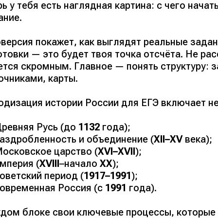
ь у тебя есть наглядная картина: с чего начат
ание.
версия покажет, как выглядят реальные задан
товки — это будет твоя точка отсчёта. Не рас
ется скромным. Главное — понять структуру: з
очниками, карты.
одизация истории России для ЕГЭ включает н
ревняя Русь (до
1132
года);
аздробленность и объединение (
XII–XV
века);
осковское царство (
XVI–XVII
);
мперия (
XVIII
–начало
XX
);
оветский период (
1917–1991
);
овременная Россия (с
1991
года).
ждом блоке свои ключевые процессы, которые 