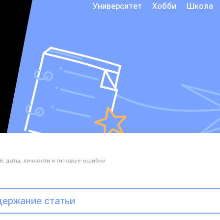
Университет
Хобби
Школа
6: даты, личности и типовые ошибки
ержание статьи