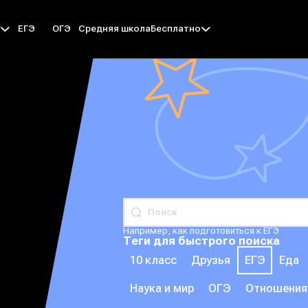
ЕГЭ
ОГЭ
Средняя школа
ы
Бесплатно
Например, как подготовиться к ЕГЭ
Теги для быстрого поиска
10 класс
Друзья
ЕГЭ
Еда
Наука и мир
ОГЭ
Отношения