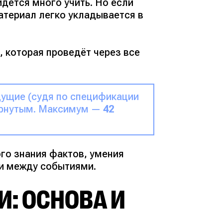
идётся много учить. Но если
атериал легко укладывается в
, которая проведёт через все
ущие (судя по спецификации
ёрнутым. Максимум —
42
го знания фактов, умения
зи между событиями.
И: ОСНОВА И