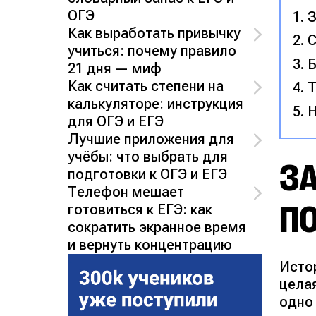
ОГЭ
З
Как выработать привычку
С
учиться: почему правило
Б
21 дня — миф
Как считать степени на
Т
калькуляторе: инструкция
Н
для ОГЭ и ЕГЭ
Лучшие приложения для
учёбы: что выбрать для
ЗА
подготовки к ОГЭ и ЕГЭ
Телефон мешает
П
готовиться к ЕГЭ: как
сократить экранное время
и вернуть концентрацию
Исто
цела
одно