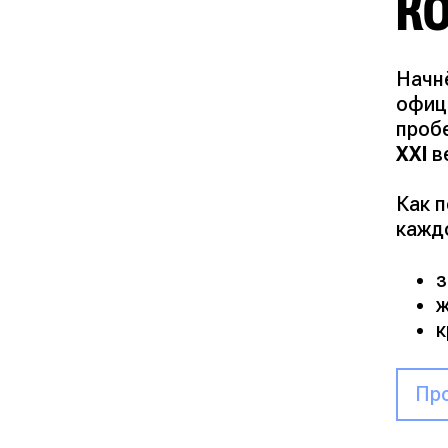
К
Начн
офици
проб
XXI
в
Как п
кажд
з
ж
к
Про