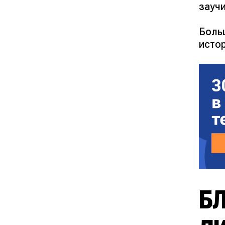
заучи
Боль
исто
БЛ