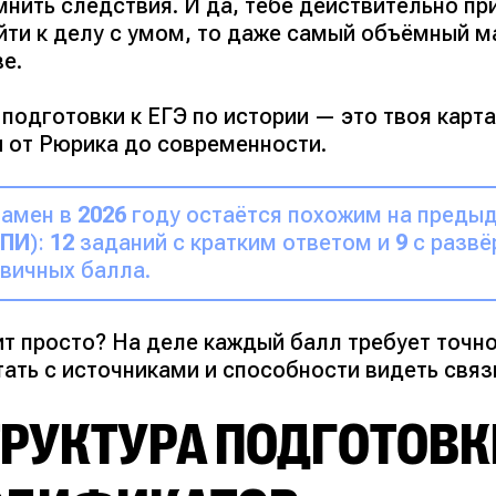
нить следствия. И да, тебе действительно пр
йти к делу с умом, то даже самый объёмный м
е.
подготовки к ЕГЭ по истории — это твоя карта
и от Рюрика до современности.
замен в
2026
году остаётся похожим на предыд
ПИ
):
12
заданий с кратким ответом и
9
с разв
вичных балла.
ит просто?
На деле каждый балл требует точно
тать с источниками и способности видеть свя
РУКТУРА ПОДГОТОВК