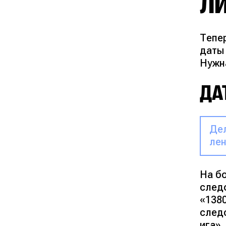
Л
Тепер
даты 
Нужн
ДА
Дел
лен
На б
след
«138
след
ига»
.