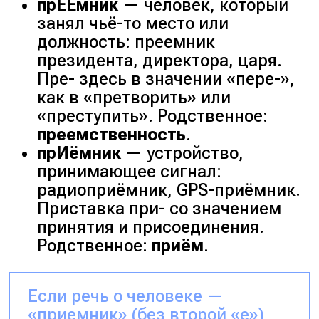
прЕЕмник
— человек, который
занял чьё-то место или
должность:
преемник
президента, директора, царя
.
Пре- здесь в значении «пере-»,
как в «претворить» или
«преступить». Родственное:
преемственность
.
прИёмник
— устройство,
принимающее сигнал:
радиоприёмник, GPS-приёмник
.
Приставка при- со значением
принятия и присоединения.
Родственное:
приём
.
Если речь о человеке —
«приемник» (без второй «е»)