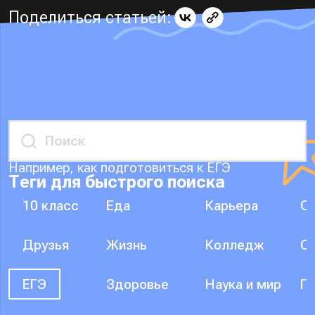
Поделиться статьей:
Например, как подготовиться к ЕГЭ
Теги для быстрого поиска
10 класс
Еда
Карьера
О
Друзья
Жизнь
Колледж
О
ЕГЭ
Здоровье
Наука и мир
П