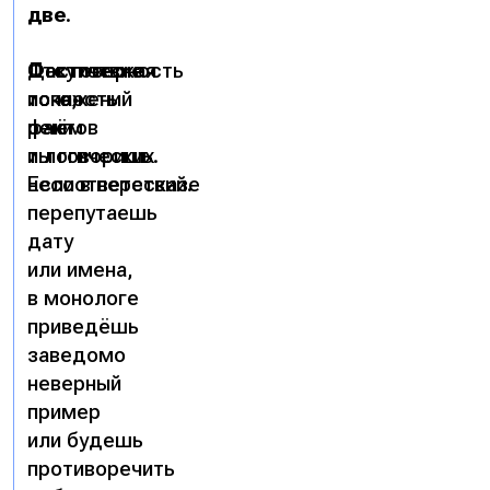
две
.
Фактическая
Отсутствие
Достоверность
точность
искажений
того,
речи
фактов
о чём
и логических
ты говоришь.
несоответствий.
Если в пересказе
перепутаешь
дату
или имена,
в монологе
приведёшь
заведомо
неверный
пример
или будешь
противоречить