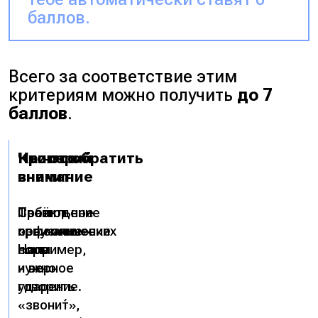
баллов.
Всего за соответствие этим
критериям можно получить
до 7
баллов
.
Критерий
Что это
На что обратить
значит
внимание
Соблюдение
Правильное
Твоё
орфоэпических
произношение
«звучание»
.
норм
слов
Например,
и верное
нужно
ударение.
говорить
«звони́т»
,