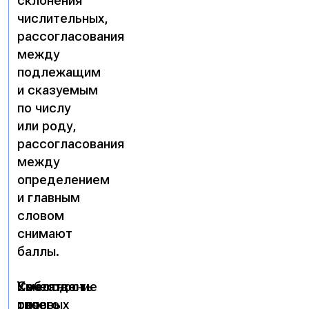
склонения
числительных,
рассогласования
между
подлежащим
и сказуемым
по числу
или роду,
рассогласования
между
определением
и главным
словом
снимают
баллы.
Соблюдение
Уместность
Качество
речевых
слов,
твоего