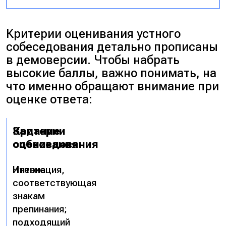
Критерии оценивания устного
собеседования детально прописаны
в демоверсии. Чтобы набрать
высокие баллы, важно понимать, на
что именно обращают внимание при
оценке ответа:
Задание
Критерии
собеседования
оценивания
Чтение
Интонация,
соответствующая
знакам
препинания;
подходящий