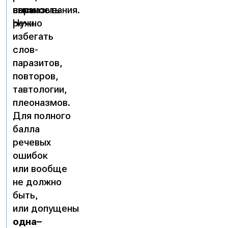
норм
связность
высказывания.
речи.
Нужно
избегать
слов-
паразитов,
повторов,
тавтологии,
плеоназмов.
Для полного
балла
речевых
ошибок
или вообще
не должно
быть,
или допущены
одна–