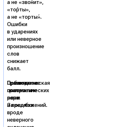
а не
«зво́нит»
,
«то́рты»
,
а не
«торты́»
.
Ошибки
в ударениях
или неверное
произношение
слов
снижает
балл.
Соблюдение
Правильное
Грамматическая
грамматических
построение
основа
норм
слов
речи.
и предложений.
За ошибки
вроде
неверного