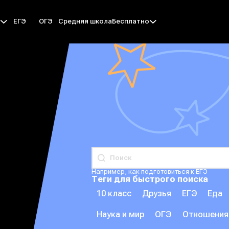
ЕГЭ
ОГЭ
Средняя школа
ы
Бесплатно
Например, как подготовиться к ЕГЭ
Теги для быстрого поиска
10 класс
Друзья
ЕГЭ
Еда
Наука и мир
ОГЭ
Отношения