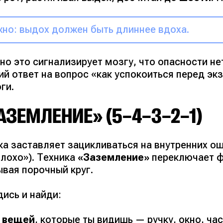
но: выдох должен быть длиннее вдоха.
о это сигнализирует мозгу, что опасности нет
ий ответ на вопрос
«как успокоиться перед э
ги.
АЗЕМЛЕНИЕ» (5–4–3–2–1)
ка заставляет зацикливаться на внутренних о
плохо»
). Техника
«Заземление»
переключает ф
ывая порочный круг.
ись и найди:
5 вещей
, которые ты видишь — ручку, окно, ча