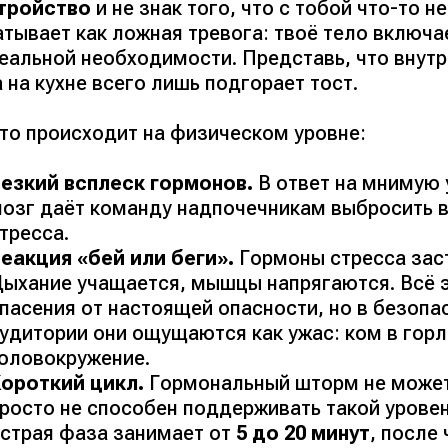
тройство
и не знак того, что с тобой что-то н
атывает как ложная тревога: твоё тело включ
реальной необходимости. Представь, что внут
 на кухне всего лишь подгорает тост.
что происходит на физическом уровне:
езкий всплеск гормонов.
В ответ на мнимую 
озг даёт команду надпочечникам выбросить в
тресса.
еакция «бей или беги».
Гормоны стресса зас
ыхание учащается, мышцы напрягаются. Всё 
пасения от настоящей опасности, но в безоп
удитории они ощущаются как ужас: ком в горл
оловокружение.
ороткий цикл.
Гормональный шторм не может
росто не способен поддерживать такой урове
страя фаза занимает от
5 до 20 минут
, после