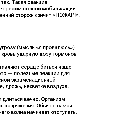
е так. Такая реакция
ает режим полной мобилизации
ренний сторож кричит
«ПОЖАР!»
,
угрозу (мысль
«я провалюсь»
)
 кровь ударную дозу гормонов
тавляют сердце биться чаще.
это — полезные реакции для
асной экзаменационной
е, дрожь, нехватка воздуха,
 длиться вечно. Организм
нь напряжения. Обычно самая
 чего волна начинает отступать.