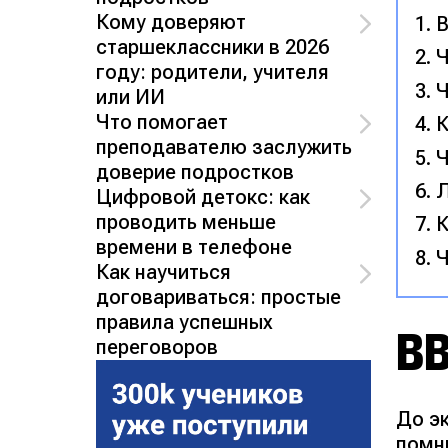
Кому доверяют
В
старшеклассники в 2026
Ч
году: родители, учителя
Ч
или ИИ
Что помогает
К
преподавателю заслужить
Ч
доверие подростков
Цифровой детокс: как
проводить меньше
К
времени в телефоне
Ч
Как научиться
договариваться: простые
правила успешных
В
переговоров
До э
помн