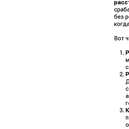
расс
сраб
без 
когда
Вот 
Р
м
с
Р
Д
с
а
г
К
п
о