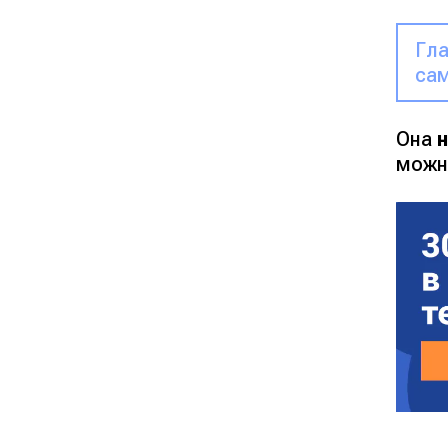
Гла
сам
Она
мож