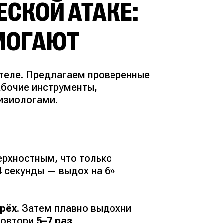
ЕСКОЙ АТАКЕ:
ОМОГАЮТ
 теле. Предлагаем проверенные
абочие инструменты,
изиологами.
ерхностным, что только
4 секунды — выдох на 6»
рёх
. Затем плавно выдохни
Повтори
5–7 раз
.