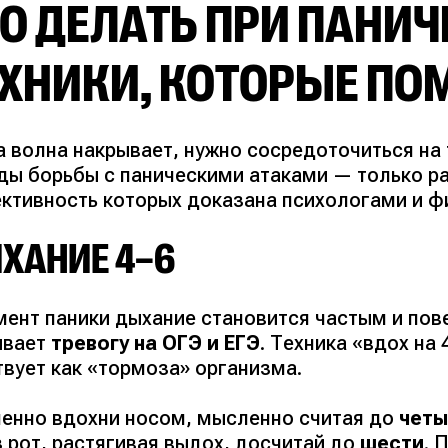
О ДЕЛАТЬ ПРИ ПАНИЧ
ЕХНИКИ, КОТОРЫЕ П
а волна накрывает, нужно сосредоточиться на
ды борьбы с паническими атаками — только р
ктивность которых доказана психологами и ф
ХАНИЕ 4–6
мент паники дыхание становится частым и пов
ивает
тревогу на ОГЭ и ЕГЭ
. Техника
«вдох на 
твует как
«тормоза»
организма.
енно вдохни носом, мысленно считая до
четы
 рот, растягивая выдох, досчитай до
шести
. 