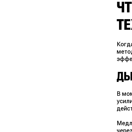
ЧТ
Т
Когд
мето
эффе
ДЫ
В мо
усил
дейс
Медл
через