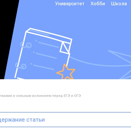
Университет
Хобби
Школа
атаками и сильным волнением перед ЕГЭ и ОГЭ
ержание статьи