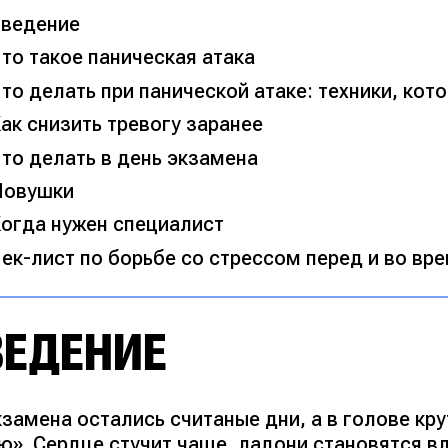
ведение
то такое паническая атака
то делать при панической атаке: техники, ко
ак снизить тревогу заранее
то делать в день экзамена
Ловушки
огда нужен специалист
ек-лист по борьбе со стрессом перед и во вр
ВЕДЕНИЕ
кзамена остались считаные дни, а в голове кр
ю»
. Сердце стучит чаще, ладони становятся в