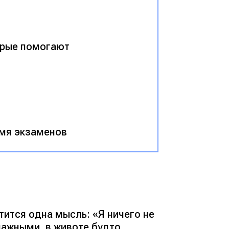
торые помогают
емя экзаменов
утится одна мысль:
«Я ничего не
лажными, в животе будто