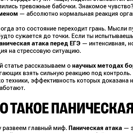
лились тревожные бабочки.
Знакомое чувство
меном
— абсолютно нормальная реакция орга
ногда это состояние переходит грань. Мысли п
будто сужается до точки. Если ты испытываеш
аническая атака перед ЕГЭ
— интенсивная, н
ция на стрессовую ситуацию.
ой статье рассказываем о
научных методах б
гающих взять сильную реакцию под контроль. 
ко техники, эффективность которых доказана н
работают.
О ТАКОЕ ПАНИЧЕСКАЯ
у развеем главный миф.
Паническая атака
— 