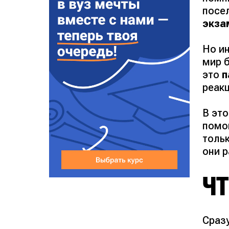
посе
экза
Но и
мир 
это
п
реак
В эт
помо
толь
они 
ЧТ
Сраз