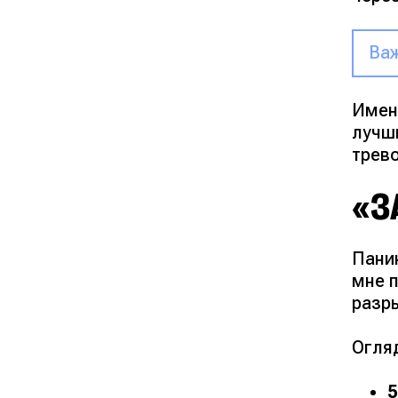
Важ
Именн
лучш
трево
«З
Пани
мне 
разр
Огляд