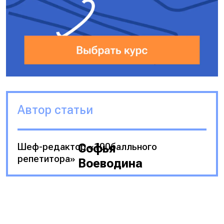
Автор статьи
Шеф-редактор «100балльного
Софья
репетитора»
Воеводина