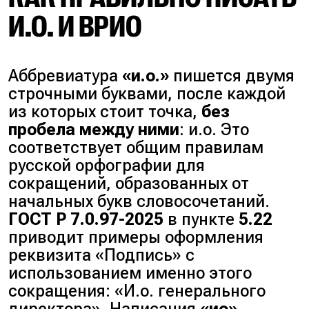
И.О. И ВРИО
Аббревиатура
«и.о.»
пишется двумя
строчными буквами, после каждой
из которых стоит точка,
без
пробела между ними
: и.о. Это
соответствует общим правилам
русской орфографии для
сокращений, образованных от
начальных букв словосочетаний.
ГОСТ Р 7.0.97-2025
в пункте
5.22
приводит примеры оформления
реквизита «Подпись» с
использованием именно этого
сокращения: «И.о. генерального