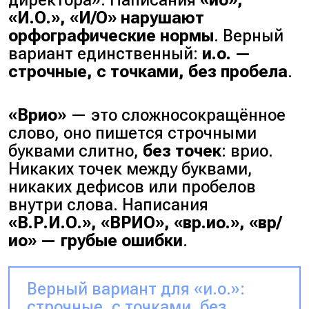
директора». Написания
«ио»,
«И.О.», «И/О» нарушают
орфографические нормы
. Верный
вариант единственный:
и.о. —
строчные, с точками, без пробела
.
«Врио»
— это сложносокращённое
слово, оно пишется строчными
буквами слитно,
без точек
: врио.
Никаких точек между буквами,
никаких дефисов или пробелов
внутри слова. Написания
«В.Р.И.О.», «ВРИО», «вр.ио.», «вр/
ио» — грубые ошибки
.
Верный вариант для «и.о.»:
строчные, с точками, без