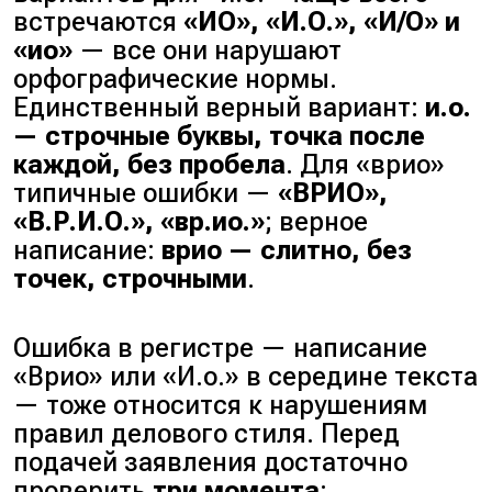
встречаются
«ИО», «И.О.», «И/О» и
«ио»
— все они нарушают
орфографические нормы.
Единственный верный вариант:
и.о.
— строчные буквы, точка после
каждой, без пробела
. Для «врио»
типичные ошибки —
«ВРИО»,
«В.Р.И.О.», «вр.ио.»
; верное
написание:
врио — слитно, без
точек, строчными
.
Ошибка в регистре — написание
«Врио» или «И.о.» в середине текста
— тоже относится к нарушениям
правил делового стиля. Перед
подачей заявления достаточно
проверить
три момента
: