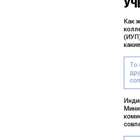
УЧ
Как ж
колл
(ИУП
какие
То 
дру
соп
Инди
Мини
комис
совп