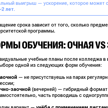
льный выигрыш — ускорение, которое может 
–2 лет
.
ащение срока зависит от того, сколько предме
ерситетской программы.
РМЫ ОБУЧЕНИЯ: ОЧНАЯ VS
видуальные учебные планы после колледжа в
выборе одной из следующих форм обучения:
заочной
— не присутствуешь на парах регулярн
ессии;
очно-заочной
(вечерней) — гибридный формат:
амостоятельно, часть проводишь с одногруппн
один вариант —
учёба с применением дистан