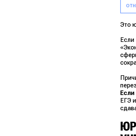
отн
Это 
Если 
«Эко
сфер
сокр
Прич
пере
Если
ЕГЭ 
сдава
ЮР