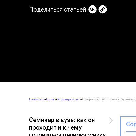
Поделиться статьей:
Главная
Блог
Университет
Сокращённый срок обучения в
Семинар в вузе: как он
Сод
проходит и к чему
готовиться первокурснику