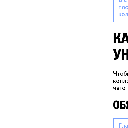
В с
пос
кол
КА
У
Чтобы
колле
чего 
ОБ
Гла