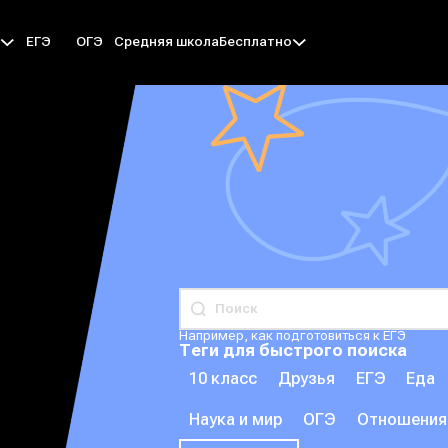
ЕГЭ
ОГЭ
Средняя школа
ы
Бесплатно
Например, как подготовиться к ЕГЭ
Теги для быстрого поиска
10 класс
Друзья
ЕГЭ
Еда
Наука и мир
ОГЭ
Отношения