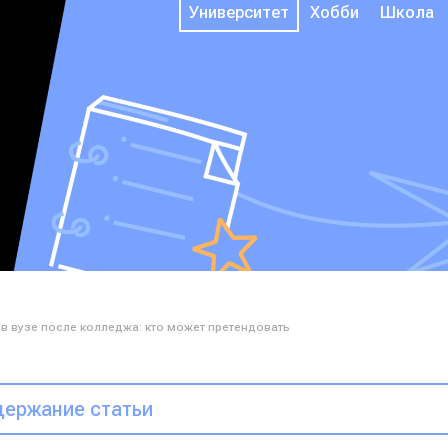
Университет
Хобби
Школа
 вузе после колледжа: кто может претендовать
ержание статьи