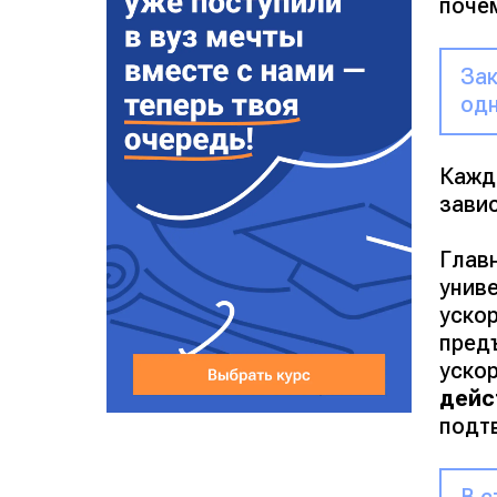
почем
Зак
одн
Кажд
зави
Главн
унив
ускор
предъ
уско
дейс
подт