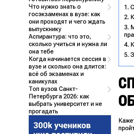
Что нужно знать о
С
госэкзаменах в вузе: как
К
они проходят и чего ждать
М
выпускнику
пра
Аспирантура: что это,
сколько учиться и нужна ли
К
она тебе
З
Когда начинается сессия в
вузе и сколько она длится:
всё об экзаменах и
СП
каникулах
Топ вузов Санкт-
ОБ
Петербурга 2026: как
выбрать университет и не
прогадать
Кажет
пройт