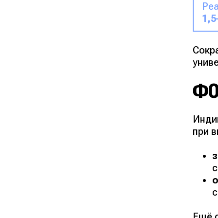
Реа
1,5
Сокр
унив
ФО
Инди
при 
с
с
Ещё 