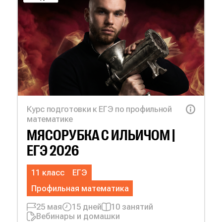
Курс подготовки к ЕГЭ по профильной
математике
МЯСОРУБКА С
ИЛЬИЧОМ |
ЕГЭ 2026
11 класс
ЕГЭ
Профильная математика
25 мая
15 дней
10 занятий
Вебинары и домашки