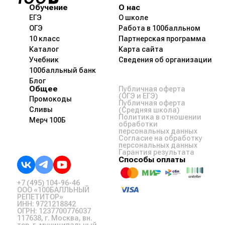
Обучение
О нас
ЕГЭ
О школе
ОГЭ
Работа в 100балльном
10 класс
Партнерская программа
Каталог
Карта сайта
Учебник
Сведения об организации
100балльный банк
Блог
Общее
Публичная оферта
(ОГЭ и ЕГЭ)
Промокоды
Публичная оферта
Сливы
(Средняя школа)
Политика в отношении
Мерч 100Б
обработки
персональных данных
Согласие на обработку
персональных данных
Гарантия результата
Способы оплаты
+7 (495) 104-96-46
ООО «100БАЛЛЬНЫЙ
РЕПЕТИТОР»
ИНН: 9721218842
ОГРН: 1237700776037
117638, г. Москва, вн.
тер. г. муниципальный