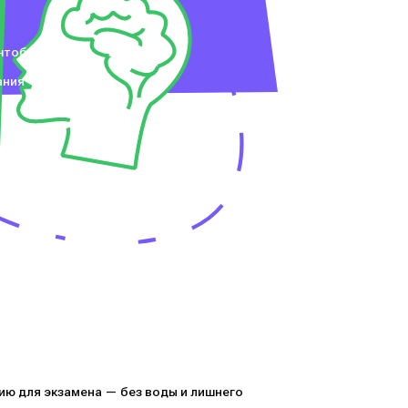
 чтобы
ания
ю для экзамена — без воды и лишнего