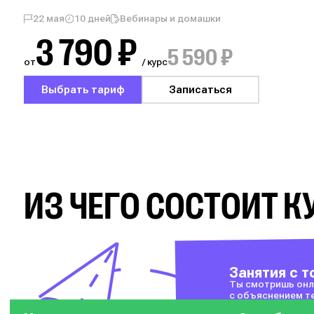
22 мая
10 дней
Вебинары и домашки
3 790 ₽
5 590 ₽
от
/ курс
Выбрать тариф
Записаться
ИЗ ЧЕГО СОСТОИТ К
Занятия с 
Ты смотришь онл
с объяснением т
урок — темы, кот