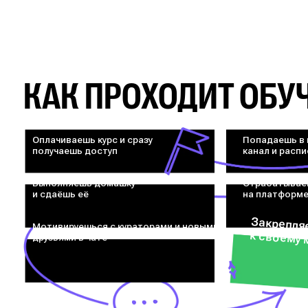
КАК ПРОХОДИТ ОБУ
Оплачиваешь курс и сразу
Попадаешь в 
получаешь доступ
канал и расп
Выполняешь домашку
Отрабатывае
и сдаёшь её
на платформ
Мотивируешься с кураторами и новыми
Закрепляешь результа
друзьями в чате