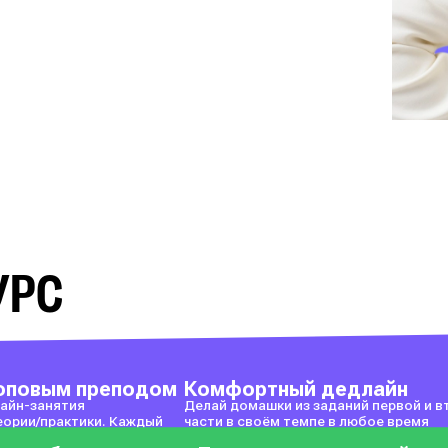
УРС
топовым преподом
Комфортный дедлайн
айн-занятия
Делай домашки из заданий первой и в
еории/практики. Каждый
части в своём темпе в любое время
орые точно будут на ЕГЭ