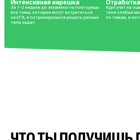
Интенсивная нарешка
Отработк
За 1–2 недели до экзамена ты повторишь
Курс учит на о
все темы, которые могут встретиться
твои слабые ме
на ЕГЭ, и потренируешься решать разные
по темам, в ко
типы задач
ЧТО ТЫ ПОЛУЧИШЬ 