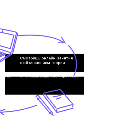
и
Смотришь онлайн-занятия
с объяснением теории
ботке
Отслеживаешь свой прогресс