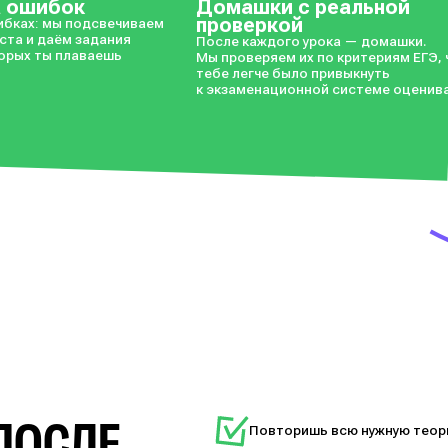
а ошибок
Домашки с реальной
проверкой
шибках: мы подсвечиваем
ста и даём задания
После каждого урока — домашки.
торых ты плаваешь
Мы проверяем их по критериям ЕГЭ,
тебе легче было привыкнуть
к экзаменационной системе оценив
ПОСЛЕ
Повторишь всю нужную теори