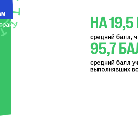
АМ
НА 19,
стране
средний балл, ч
95,7 Б
средний балл у
выполнявших вс