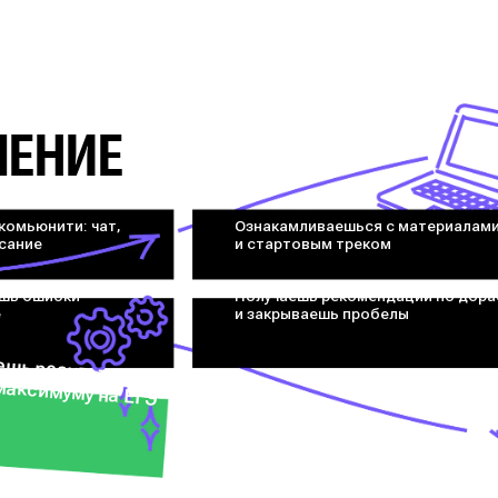
ЧЕНИЕ
комьюнити: чат,
Ознакамливаешься с материалам
исание
и стартовым треком
шь ошибки
Получаешь рекомендации по дора
е
и закрываешь пробелы
т и идёшь к своему максимуму на ЕГЭ