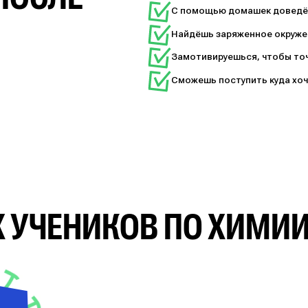
С помощью домашек доведёш
Найдёшь заряженное окружен
Замотивируешься, чтобы точ
Сможешь поступить куда хоч
 УЧЕНИКОВ ПО ХИМИ