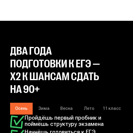
ДВА ГОДА
ПОДГОТОВКИ К ЕГЭ —
X2 К ШАНСАМ СДАТЬ
НА 90+
Осень
Зима
Весна
Лето
11 класс
Пройдёшь первый пробник и
поймёшь структуру экзамена
Начнёшь готовиться к ЕГЭ,