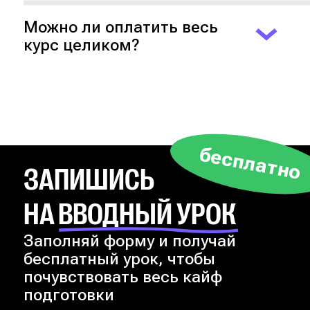
другой преподаватель. Это
позволяет тебе познакомиться с
Можно ли оплатить весь
разными подходами и получить
курс целиком?
максимум от каждого!
Ты можешь выбрать любой удобный
способ оплаты! Напиши в службу
поддержки, чтобы узнать об этом
подробнее.
бесплатно
ЗАПИШИСЬ
НА ВВОДНЫЙ УРОК
Заполняй форму и получай
бесплатный урок, чтобы
почувствовать весь кайф
подготовки