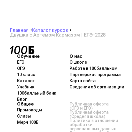
Главная
Каталог курсов
Двушка с Артёмом Кармазом | ЕГЭ-2028
Обучение
О нас
ЕГЭ
О школе
ОГЭ
Работа в 100балльном
10 класс
Партнерская программа
Каталог
Карта сайта
Учебник
Сведения об организации
100балльный банк
Блог
Общее
Публичная оферта
(ОГЭ и ЕГЭ)
Промокоды
Публичная оферта
Сливы
(Средняя школа)
Политика в отношении
Мерч 100Б
обработки
персональных данных