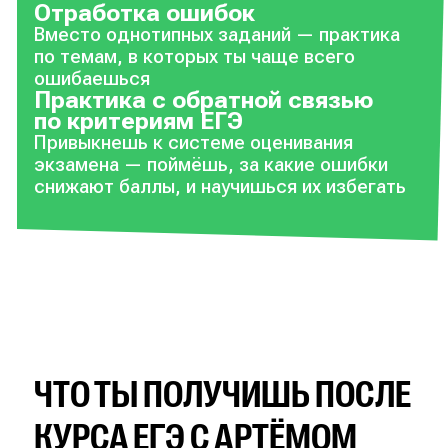
Отработка ошибок
Вместо однотипных заданий — практика
по темам, в которых ты чаще всего
ошибаешься
Практика с обратной связью
по критериям ЕГЭ
Привыкнешь к системе оценивания
экзамена — поймёшь, за какие ошибки
снижают баллы, и научишься их избегать
ЧТО ТЫ ПОЛУЧИШЬ ПОСЛЕ
КУРСА ЕГЭ С АРТЁМОМ