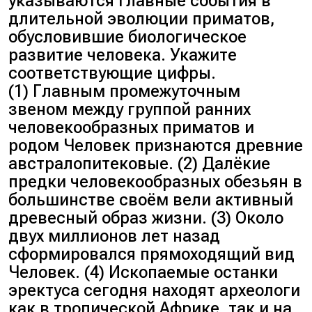
указываются главные события в
бедренные кости ближе к
длительной эволюции приматов,
центральной оси туловища,
обусловившие биологическое
обеспечивая ровную
развитие человека. Укажите
походку без заваливания
соответствующие цифры.
тела. Шимпанзе
(1) Главным промежуточным
передвигаются с опорой на
звеном между группой ранних
четыре конечности, такая
человекообразных приматов и
сложная балансировка
родом Человек признаются древние
костей им не требуется.
австралопитековые. (2) Далёкие
Вспомним особенности
предки человекообразных обезьян в
предковой формы. Из
большинстве своём вели активный
теории мы знаем, что
древесный образ жизни. (3) Около
главная отличительная
двух миллионов лет назад
черта австралопитека —
сформировался прямоходящий вид
освоение прямохождения.
Человек. (4) Ископаемые останки
Следовательно, у
эректуса сегодня находят археологи
австралопитека подобное
как в тропической Африке, так и на