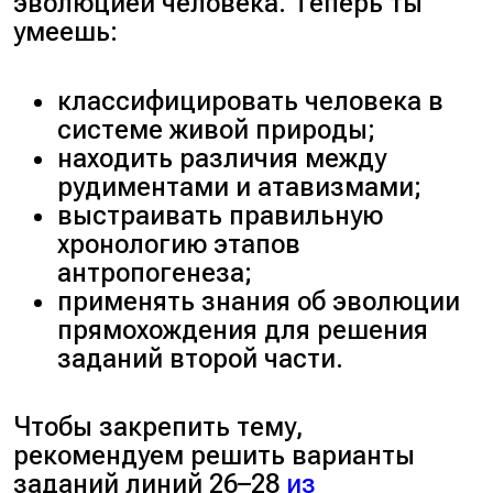
возврат к предкам.
эволюцией человека. Теперь ты
Анатомические рудименты
умеешь:
(отросток слепой кишки, ушные
мышцы) являются
классифицировать человека в
статистической нормой,
системе живой природы;
характерной для всех
находить различия между
представителей человеческого
рудиментами и атавизмами;
вида.
выстраивать правильную
хронологию этапов
Ответ:
11212.
антропогенеза;
применять знания об эволюции
прямохождения для решения
заданий второй части.
Чтобы закрепить тему,
рекомендуем решить варианты
заданий линий 26–28
из