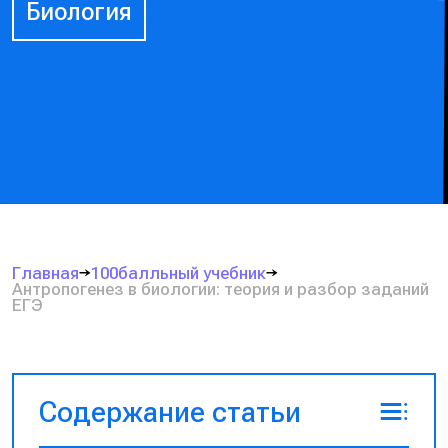
Биология
Главная
100балльный учебник
Антропогенез в биологии: теория и разбор заданий
ЕГЭ
Содержание статьи