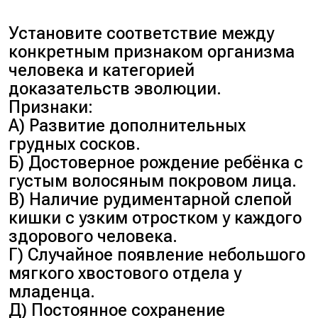
бедренных костей к центру
напрямую связанные с
обеспечивает правильное
Установите соответствие между
биологическим развитием
равновесие тела.
конкретным признаком организма
человека. В пятом
Сустав анатомически
человека и категорией
предложении описан процесс
образован бедренной,
доказательств эволюции.
добывания и использования
большеберцовой костями и
Признаки:
огня, что является важнейшим
надколенником (коленной
А) Развитие дополнительных
этапом развития, повлиявшим
чашечкой).
грудных сосков.
на анатомию и социальную
У австралопитеков этот
Б) Достоверное рождение ребёнка с
эволюцию.
анатомический признак уже
густым волосяным покровом лица.
был сформирован.
В) Наличие рудиментарной слепой
Ответ
: 135.
Обоснование: они
кишки с узким отростком у каждого
выступали первыми
здорового человека.
предками, которые
Г) Случайное появление небольшого
полностью перешли к
мягкого хвостового отдела у
двуногому прямохождению.
младенца.
Д) Постоянное сохранение