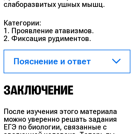
слаборазвитых ушных мышц.
Категории:
1. Проявление атавизмов.
2. Фиксация рудиментов.
Пояснение и ответ
Пояснение:
атавистичные
ЗАКЛЮЧЕНИЕ
признаки (дополнительные
соски, сплошной волосяной
покров, хвостовой отдел)
встречаются у людей
После изучения этого материала
исключительно редко как
можно уверенно решать задания
генетическое отклонение,
ЕГЭ по биологии, связанные с