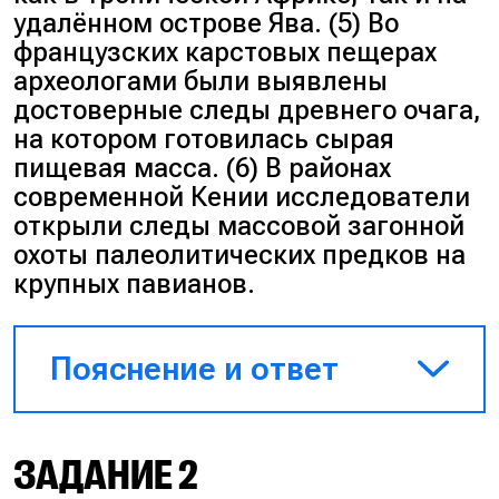
опорное строение колена
удалённом острове Ява. (5) Во
уже присутствовало как
французских карстовых пещерах
биомеханическая
археологами были выявлены
потребность.
достоверные следы древнего очага,
на котором готовилась сырая
пищевая масса. (6) В районах
Ответ
:
современной Кении исследователи
открыли следы массовой загонной
Угол в коленном суставе у
охоты палеолитических предков на
людей является важной
крупных павианов.
структурной адаптацией к
стабильному
прямохождению.
Пояснение и ответ
При перемещении на двух
ногах центр масс
Пояснение
: в первом и третьем
переносится ровно на свод
ЗАДАНИЕ 2
предложениях описываются
стопы, и сведение
конкретные видовые этапы,