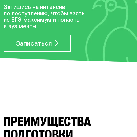
Запишись на интенсив
по поступлению, чтобы
взять
из ЕГЭ максимум и попасть
в вуз мечты
Записаться
ПРЕИМУЩЕСТВА
ПОДГОТОВКИ