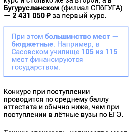
курс и столько же за второй, а
в
Бугурусланском
(
филиал СПбГУГА
)
—
2 431 050 ₽
за первый курс.
При этом
большинство мест —
бюджетные
. Например, в
Сасовском училище
105 из 115
мест финансируются
государством.
Конкурс при поступлении
проводится по среднему баллу
аттестата и обычно ниже, чем при
поступлении в лётные вузы по ЕГЭ.