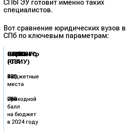
СПбГЭУ готовит именно таких
специалистов.
Вот сравнение юридических вузов в
СПб по ключевым параметрам:
Параметр
СПбГУ
РАНХиГС
СПбГЭУ
ВГУЮ
(СЗИУ)
РПА
Бюджетные
125
13
0
<20
места
Проходной
279
268
—
270
балл
на бюджет
в 2024 году