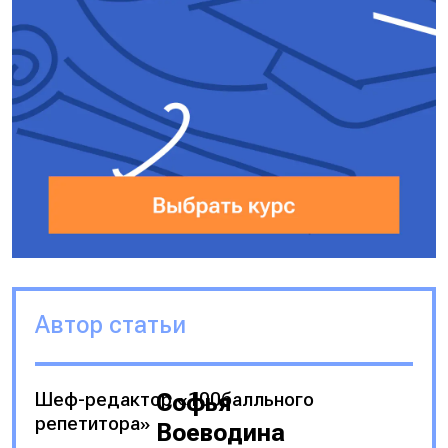
Автор статьи
Шеф-редактор «100балльного
Софья
репетитора»
Воеводина