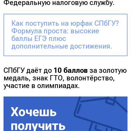
Федеральную налоговую службу.
Как поступить на юрфак СПбГУ?
Формула проста: высокие
баллы ЕГЭ плюс
дополнительные достижения.
СПбГУ даёт до
10 баллов
за золотую
медаль, знак ГТО, волонтёрство,
участие в олимпиадах.