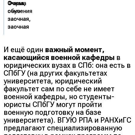
Форма
Очная
Очная,
Очная
Очная,
обучения
очно-
очно-
заочная,
заочная,
заочная
заочная
И ещё один
важный момент,
касающийся военной кафедры
в
юридических вузах в СПб: она есть в
СПбГУ (на других факультетах
университета, юридический
факультет сам по себе не имеет
военной кафедры, но студенты-
юристы СПбГУ могут пройти
военную подготовку на базе
университета). ВГУЮ РПА и РАНХиГС
предлагают специализированную