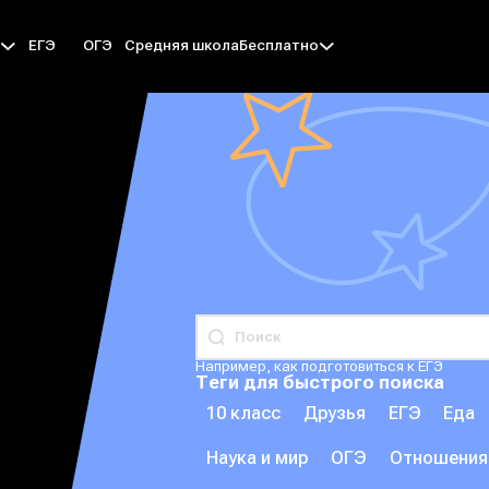
ЕГЭ
ОГЭ
Средняя школа
ы
Бесплатно
Например, как подготовиться к ЕГЭ
Теги для быстрого поиска
10 класс
Друзья
ЕГЭ
Еда
Наука и мир
ОГЭ
Отношения