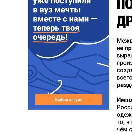
ПО
Д
Межд
не п
выра
прои
созда
всег
разд
Импо
Росси
одеж
то, ч
чём 