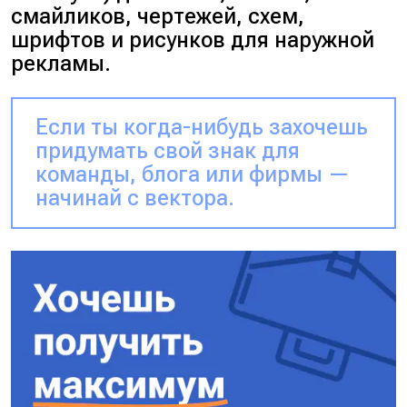
смайликов, чертежей, схем,
шрифтов и рисунков для наружной
рекламы.
Если ты когда-нибудь захочешь
придумать свой знак для
команды, блога или фирмы —
начинай с вектора.