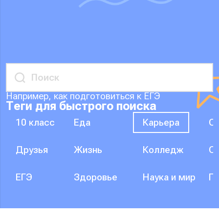
Например, как подготовиться к ЕГЭ
Теги для быстрого поиска
10 класс
Еда
Карьера
О
Друзья
Жизнь
Колледж
О
ЕГЭ
Здоровье
Наука и мир
П