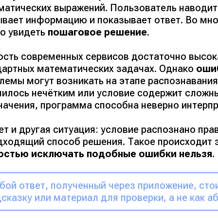
матических выражений. Пользователь наводит 
ывает информацию и показывает ответ. Во мно
о увидеть
пошаговое решение
.
ость современных сервисов достаточно высока
дартных математических задачах. Однако
оши
лемы могут возникать на этапе распознавания
чилось нечётким или условие содержит сложн
начения, программа способна неверно интерпр
ет и другая ситуация: условие распознано пра
дходящий способ решения. Такое происходит з
остью исключать подобные ошибки нельзя
.
ой ответ, полученный через приложение, сто
сказку или материал для проверки, а не как а