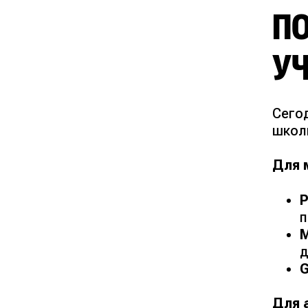
П
У
Сего
школ
Для 
п
M
д
G
Для 