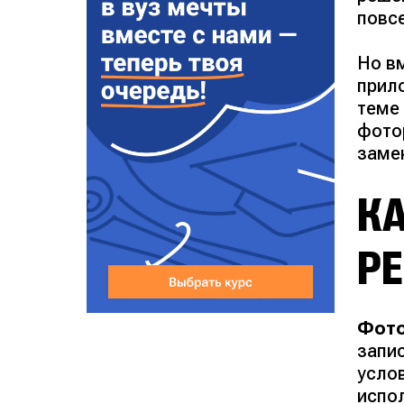
повс
Но в
прил
теме
фото
заме
К
Р
Фот
запи
усло
испо