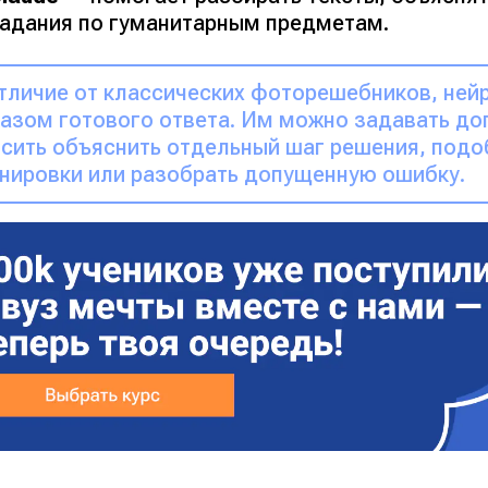
адания по гуманитарным предметам.
тличие от классических фоторешебников, ней
азом готового ответа. Им можно задавать до
сить объяснить отдельный шаг решения, подо
нировки или разобрать допущенную ошибку.