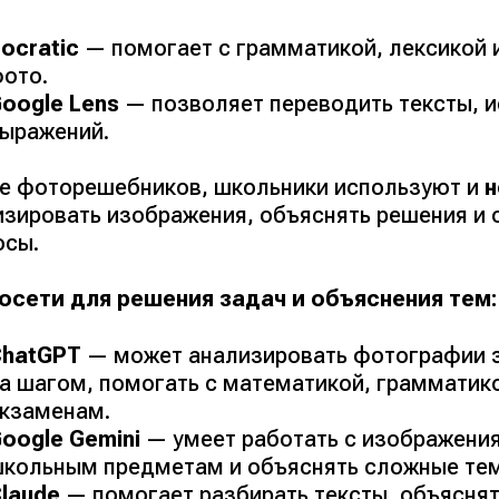
ocratic
— помогает с грамматикой, лексикой 
ото.
oogle Lens
— позволяет переводить тексты, и
ыражений.
е фоторешебников, школьники используют и
н
изировать изображения, объяснять решения и 
осы.
осети для решения задач и объяснения тем:
ChatGPT
— может анализировать фотографии з
а шагом, помогать с математикой, грамматик
кзаменам.
oogle Gemini
— умеет работать с изображения
кольным предметам и объяснять сложные те
laude
— помогает разбирать тексты, объяснят