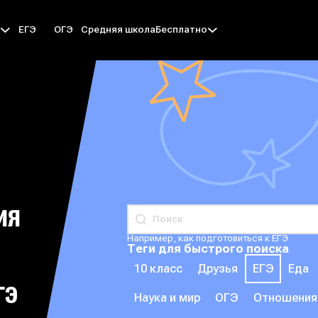
ЕГЭ
ОГЭ
Средняя школа
ы
Бесплатно
ИЯ
Например, как подготовиться к ЕГЭ
Теги для быстрого поиска
10 класс
Друзья
ЕГЭ
Еда
ГЭ
Наука и мир
ОГЭ
Отношения