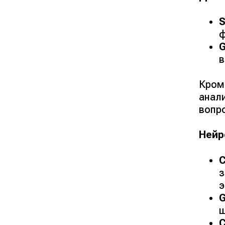
S
ф
G
в
Кром
анал
вопр
Нейр
з
э
G
ш
C