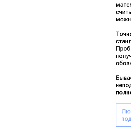
мате
счит
можн
Точн
стан
Проб
полу
обоз
Быва
непо
полн
Люб
под