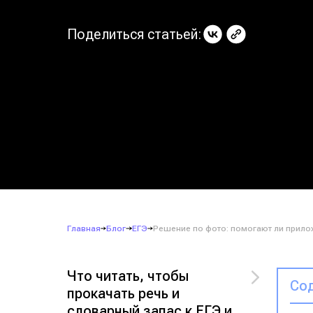
Поделиться статьей:
Главная
Блог
ЕГЭ
Решение по фото: помогают ли прилож
Что читать, чтобы
Сод
прокачать речь и
словарный запас к ЕГЭ и