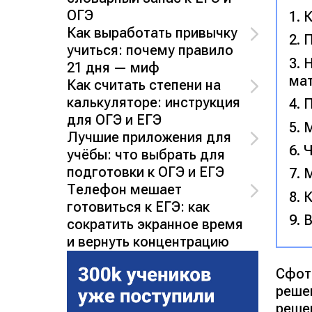
ОГЭ
К
Как выработать привычку
П
учиться: почему правило
Н
21 дня — миф
ма
Как считать степени на
калькуляторе: инструкция
П
для ОГЭ и ЕГЭ
М
Лучшие приложения для
Ч
учёбы: что выбрать для
подготовки к ОГЭ и ЕГЭ
М
Телефон мешает
К
готовиться к ЕГЭ: как
сократить экранное время
и вернуть концентрацию
Сфот
реше
реше