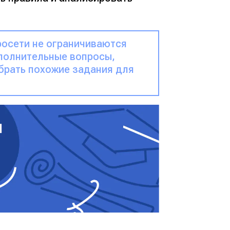
росети не ограничиваются
полнительные вопросы,
брать похожие задания для