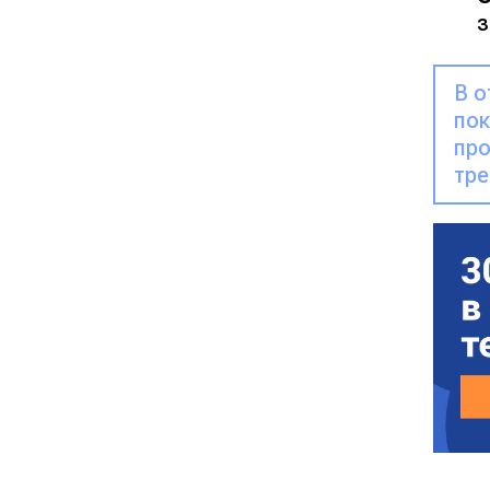
з
В о
пок
про
тре