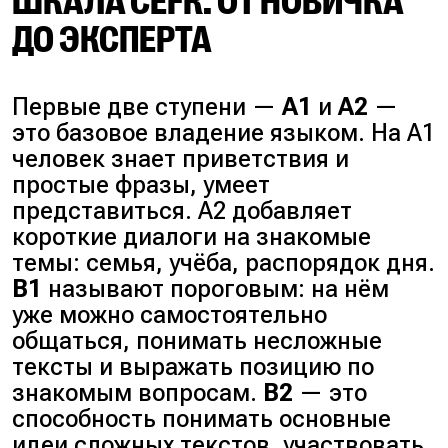
ШКАЛА CEFR: ОТ НОВИЧКА
ДО ЭКСПЕРТА
Первые две ступени —
A1
и
A2
—
это базовое владение языком. На A1
человек знает приветствия и
простые фразы, умеет
представиться. A2 добавляет
короткие диалоги на знакомые
темы:
семья, учёба, распорядок дня
.
B1
называют пороговым: на нём
уже можно самостоятельно
общаться, понимать несложные
тексты и выражать позицию по
знакомым вопросам.
B2
— это
способность понимать основные
идеи сложных текстов, участвовать